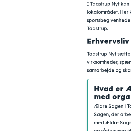
I Taastrup Nyt kan
lokalområdet. Her 
sportsbegivenheder.
Taastrup.
Erhvervsliv
Taastrup Nyt sætter
virksomheder, spænd
samarbejde og skab
Hvad er Æ
med orga
Ældre Sagen i T
Sagen, der arbej
med Ældre Sagen 
og rådgivning ti