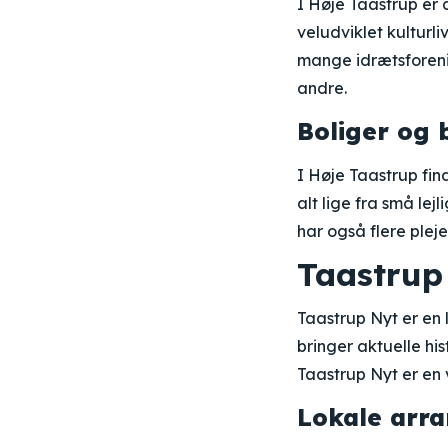
I Høje Taastrup er d
veludviklet kulturl
mange idrætsforeni
andre.
Boliger og
I Høje Taastrup fin
alt lige fra små lej
har også flere plej
Taastrup
Taastrup Nyt er en
bringer aktuelle his
Taastrup Nyt er en v
Lokale arr