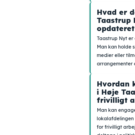
Hvad er d
Taastrup 
opdateret
Taastrup Nyt er
Man kan holde s
medier eller til
arrangementer og
Hvordan k
i Høje Ta
frivilligt
Man kan engagere
lokalafdelingen 
for frivilligt a