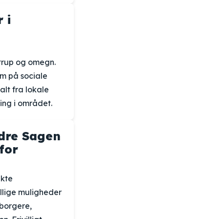
 i
strup og omegn.
m på sociale
lt fra lokale
ing i området.
ldre Sagen
for
akte
llige muligheder
dborgere,