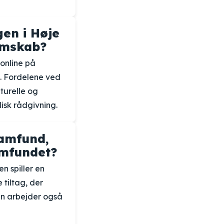
en i Høje
emskab?
online på
e. Fordelene ved
turelle og
disk rådgivning.
amfund,
amfundet?
n spiller en
 tiltag, der
n arbejder også