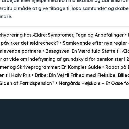
sk arbejde eller hjælpe med kommunikation og administration
ærdifuld måde at give tilbage til lokalsamfundet og skab
andre.
hydrering hos Ældre: Symptomer, Tegn og Anbefalinger
•
 påvirker det ældrecheck?
•
Samlevende efter nye regler –
amlevende partnere
•
Besøgsven: En Værdifuld Støtte til Æ
 at vide om indefrysning af grundskyld for pensionister i 
mmer og Skriveprogrammer: En Komplet Guide
•
Rabat på B
n til Halv Pris
•
Dribe: Din Vej til Frihed med Fleksibel Bille
iden af Førtidspension?
•
Nørgårds Højskole – Et Oase fo
DEL OG GØR GODT