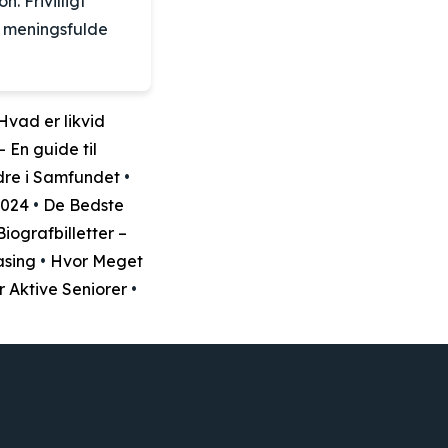
. Frivilligt
e meningsfulde
Hvad er likvid
 En guide til
ldre i Samfundet
•
2024
•
De Bedste
iografbilletter –
asing
•
Hvor Meget
r Aktive Seniorer
•