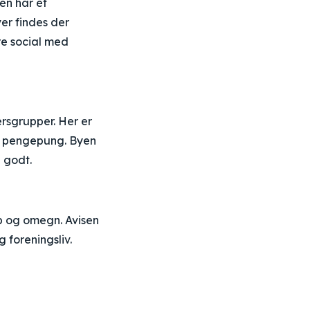
yen har et
er findes der
re social med
ersgrupper. Her er
 og pengepung. Byen
 godt.
p og omegn. Avisen
 foreningsliv.