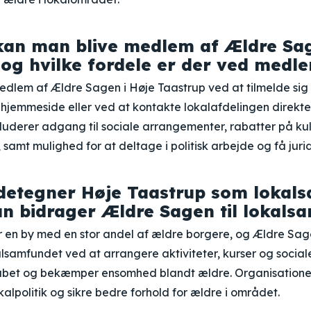
an man blive medlem af Ældre Sag
 og hvilke fordele er der ved medl
edlem af Ældre Sagen i Høje Taastrup ved at tilmelde sig 
 hjemmeside eller ved at kontakte lokalafdelingen direkt
uderer adgang til sociale arrangementer, rabatter på kul
r, samt mulighed for at deltage i politisk arbejde og få juri
etegner Høje Taastrup som lokals
n bidrager Ældre Sagen til lokals
 en by med en stor andel af ældre borgere, og Ældre Sage
kalsamfundet ved at arrangere aktiviteter, kurser og sociale
kabet og bekæmper ensomhed blandt ældre. Organisatione
kalpolitik og sikre bedre forhold for ældre i området.