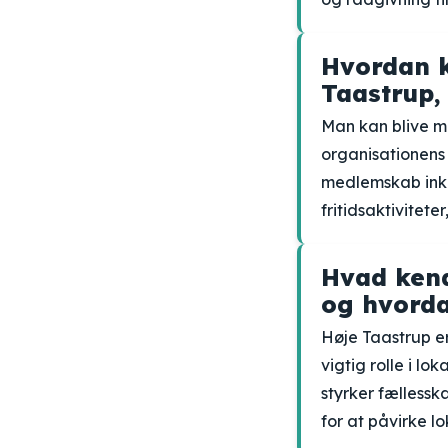
Hvordan k
Taastrup,
Man kan blive m
organisationens
medlemskab inkl
fritidsaktivitete
Hvad kend
og hvorda
Høje Taastrup er
vigtig rolle i lo
styrker fælless
for at påvirke lo