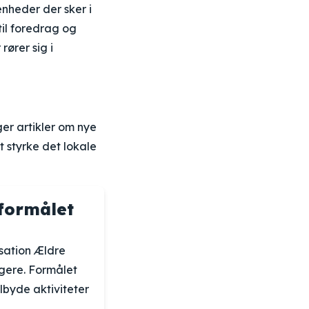
nheder der sker i
il foredrag og
ører sig i
ger artikler om nye
 styrke det lokale
 formålet
sation Ældre
rgere. Formålet
lbyde aktiviteter