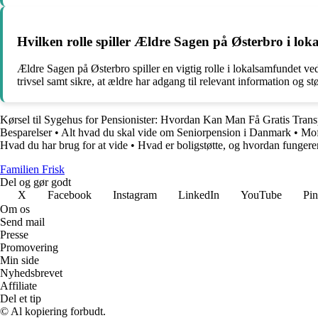
Hvilken rolle spiller Ældre Sagen på Østerbro i lok
Ældre Sagen på Østerbro spiller en vigtig rolle i lokalsamfundet v
trivsel samt sikre, at ældre har adgang til relevant information og 
Kørsel til Sygehus for Pensionister: Hvordan Kan Man Få Gratis Trans
Besparelser
•
Alt hvad du skal vide om Seniorpension i Danmark
•
Mof
Hvad du har brug for at vide
•
Hvad er boligstøtte, og hvordan fungere
Familien Frisk
Del og gør godt
X
Facebook
Instagram
LinkedIn
YouTube
Pin
Om os
Send mail
Presse
Promovering
Min side
Nyhedsbrevet
Affiliate
Del et tip
© Al kopiering forbudt.