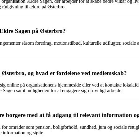
rganisation Ældre Sagen, der arbejder for at skabe bedre vilkår og livs
g rådgivning til ældre på Østerbro.
 Ældre Sagen på Østerbro?
rrangementer såsom foredrag, motionstilbud, kulturelle udflugter, socia
Østerbro, og hvad er fordelene ved medlemskab?
ig online på organisationens hjemmeside eller ved at kontakte lokalaf
Sagen samt muligheden for at engagere sig i frivilligt arbejde.
 borgere med at få adgang til relevant information o
or områder som pension, boligforhold, sundhed, jura og sociale rettighe
e information og støtte.