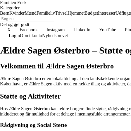
Familien Frisk
Kategorier
Børn
Kvinder
Mænd
Familieliv
Trivsel
Hjemmet
Budget
Interesser
Udflugt
Del og gør godt
X
Facebook
Instagram
LinkedIn
YouTube
Pin
Login
Opret konto
Nyhedsbrevet
Ældre Sagen Østerbro – Støtte o
Velkommen til Ældre Sagen Østerbro
Ældre Sagen Østerbro er en lokalafdeling af den landsdækkende organisa
København, er Ældre Sagen aktiv med en række tiltag og aktiviteter, der
Støtte og Aktiviteter
Hos Ældre Sagen Østerbro kan ældre borgere finde støtte, rådgivning og en
inkluderet og får mulighed for at deltage i meningsfulde arrangementer.
Rådgivning og Social Støtte