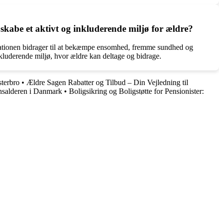
 skabe et aktivt og inkluderende miljø for ældre?
nisationen bidrager til at bekæmpe ensomhed, fremme sundhed og
nkluderende miljø, hvor ældre kan deltage og bidrage.
sterbro
•
Ældre Sagen Rabatter og Tilbud – Din Vejledning til
nsalderen i Danmark
•
Boligsikring og Boligstøtte for Pensionister: