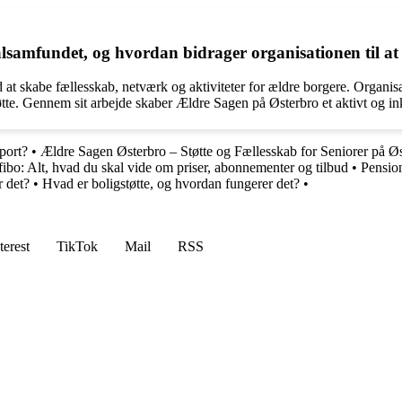
alsamfundet, og hvordan bidrager organisationen til at
ed at skabe fællesskab, netværk og aktiviteter for ældre borgere. Orga
støtte. Gennem sit arbejde skaber Ældre Sagen på Østerbro et aktivt og i
port?
•
Ældre Sagen Østerbro – Støtte og Fællesskab for Seniorer på Ø
ibo: Alt, hvad du skal vide om priser, abonnementer og tilbud
•
Pensio
r det?
•
Hvad er boligstøtte, og hvordan fungerer det?
•
terest
TikTok
Mail
RSS