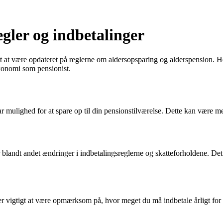
gler og indbetalinger
t at være opdateret på reglerne om aldersopsparing og alderspension. H
konomi som pensionist.
mulighed for at spare op til din pensionstilværelse. Dette kan være me
er blandt andet ændringer i indbetalingsreglerne og skatteforholdene. De
 er vigtigt at være opmærksom på, hvor meget du må indbetale årligt f