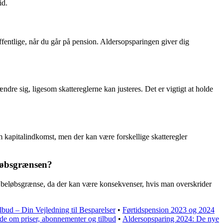
id.
ffentlige, når du går på pension. Aldersopsparingen giver dig
ndre sig, ligesom skattereglerne kan justeres. Det er vigtigt at holde
 kapitalindkomst, men der kan være forskellige skatteregler
eløbsgrænsen?
nde beløbsgrænse, da der kan være konsekvenser, hvis man overskrider
bud – Din Vejledning til Besparelser
•
Førtidspension 2023 og 2024
ide om priser, abonnementer og tilbud
•
Aldersopsparing 2024: De nye