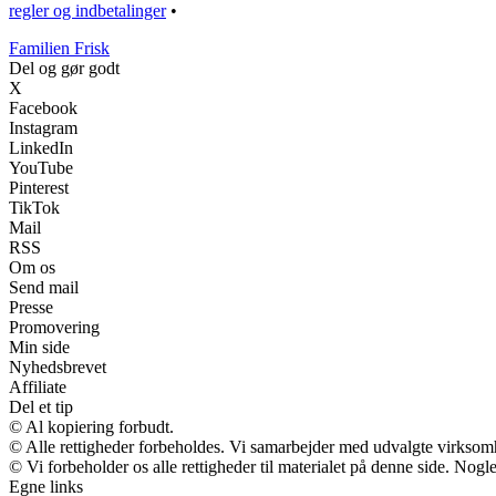
regler og indbetalinger
•
Familien Frisk
Del og gør godt
X
Facebook
Instagram
LinkedIn
YouTube
Pinterest
TikTok
Mail
RSS
Om os
Send mail
Presse
Promovering
Min side
Nyhedsbrevet
Affiliate
Del et tip
© Al kopiering forbudt.
© Alle rettigheder forbeholdes. Vi samarbejder med udvalgte virksomh
© Vi forbeholder os alle rettigheder til materialet på denne side. Nog
Egne links