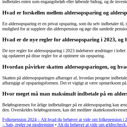
indbetales enten som engangsbeløb eller løbende bidrag, og de investere
Hvad er forskellen mellem aldersopsparing og alders
En aldersopsparing er en privat opsparing, som du selv indbetaler til,
mulighed for at supplere din alderspension og øge din samlede pensi
Hvad er de nye regler for aldersopsparing i 2023, o
De nye regler for aldersopsparing i 2023 indebærer ændringer i loftet f
sig opdateret på disse regler for at optimere sin opsparing.
Hvordan påvirker skatten aldersopsparingen, og h
Skatten på aldersopsparingen afhænger af, hvordan pengene indbetales
afhængigt af opsparingsformen. Det er vigtigt at være opmærksom på 
Hvor meget må man maksimalt indbetale på en alders
Beløbsgrænsen for årlige indbetalinger på en aldersopsparing kan ændr
den. Overskrides beløbsgrænsen, kan det medføre skattekonsekvenser e
Folkepension 2024 – Alt hvad du behøver at vide om folkepension i 
– Sats, regler og modregning
•
Alt du behøver at vide om ældrecheck