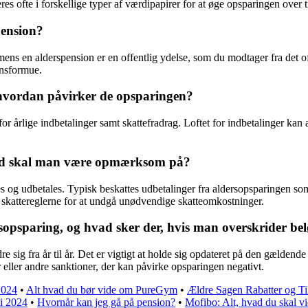
s ofte i forskellige typer af værdipapirer for at øge opsparingen over t
pension?
 mens en alderspension er en offentlig ydelse, som du modtager fra det o
onsformue.
g hvordan påvirker de opsparingen?
or årlige indbetalinger samt skattefradrag. Loftet for indbetalinger kan æ
vad skal man være opmærksom på?
 og udbetales. Typisk beskattes udbetalinger fra aldersopsparingen som
skattereglerne for at undgå unødvendige skatteomkostninger.
opsparing, og hvad sker der, hvis man overskrider b
e sig fra år til år. Det er vigtigt at holde sig opdateret på den gælde
ller andre sanktioner, der kan påvirke opsparingen negativt.
2024
•
Alt hvad du bør vide om PureGym
•
Ældre Sagen Rabatter og Til
 i 2024
•
Hvornår kan jeg gå på pension?
•
Mofibo: Alt, hvad du skal v