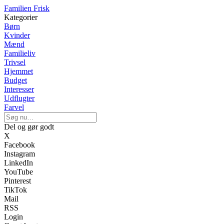
Familien Frisk
Kategorier
Børn
Kvinder
Mænd
Familieliv
Trivsel
Hjemmet
Budget
Interesser
Udflugter
Farvel
Del og gør godt
X
Facebook
Instagram
LinkedIn
YouTube
Pinterest
TikTok
Mail
RSS
Login