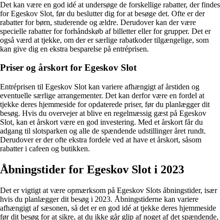
Det kan være en god idé at undersøge de forskellige rabatter, der findes
for Egeskov Slot, før du beslutter dig for at besøge det. Ofte er der
rabatter for børn, studerende og ældre. Derudover kan der være
specielle rabatter for forhåndskøb af billetter eller for grupper. Det er
også værd at tjekke, om der er særlige rabatkoder tilgængelige, som
kan give dig en ekstra besparelse på entréprisen.
Priser og årskort for Egeskov Slot
Entréprisen til Egeskov Slot kan variere afhængigt af årstiden og
eventuelle særlige arrangementer. Det kan derfor være en fordel at
tjekke deres hjemmeside for opdaterede priser, før du planlægger dit
besøg. Hvis du overvejer at blive en regelmæssig gæst på Egeskov
Slot, kan et årskort være en god investering. Med et årskort får du
adgang til slotsparken og alle de spændende udstillinger året rundt.
Derudover er der ofte ekstra fordele ved at have et årskort, såsom
rabatter i cafeen og butikken.
Åbningstider for Egeskov Slot i 2023
Det er vigtigt at være opmærksom på Egeskov Slots åbningstider, især
hvis du planlægger dit besøg i 2023. Åbningstiderne kan variere
afhængigt af sæsonen, så det er en god idé at tjekke deres hjemmeside
før dit besøg for at sikre, at du ikke går glip af noget af det spændende,