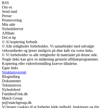
RSS
Om os
Send mail
Presse
Promovering
Min side
Nyhedsbrevet
Affiliate
Del et tip
© Al kopiering forbudt.
© Alle rettigheder forbeholdes. Vi samarbejder med udvalgte
virksomheder og tjener muligvis på dine køb via vores links.
© Vi forbeholder os alle rettigheder til materialet på denne side.
Nogle links kan give os indtjening gennem affiliateprogrammer.
Kopiering eller videreformidling kræver tilladelse.
Egne links
Strukturoversigt
Blogindlæg
Dokumenter
Tekstunivers
Nyhedsfeed
FamilienFrisk.dk
Match Group
pr@matchgroup.dk
Vi bruger cookies til at forbedre både indhold, funktioner og din