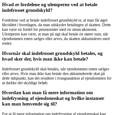
Hvad er fordelene og ulemperne ved at betale
indefrosset grundskyld?
Fordelene ved at betale indefrosset grundskyld er, at man får øget
likviditet i hverdagen, da man udskyder betalingen af skatten. Dette
kan være en fordel for pensionister med en stram økonomi.
Ulemperne kan være, at man på sigt skal betale en større sum, når
ejendommen enten sælges eller arves, da skatten akkumuleres med
renter.
Hvornår skal indefrosset grundskyld betales, og
hvad sker der, hvis man ikke kan betale?
Indefrosset grundskyld skal betales, når ejendommen enten sælges
eller arves. Hvis man ikke kan betale den akkumulerede skat på
dette tidspunkt, kan det resultere i tvangsauktion af ejendommen for
at dække det skyldige beløb.
Hvordan kan man få mere information om
indefrysning af ejendomsskat og hvilke instanser
kan man henvende sig til?
For at få mere information om indefrysning af ejendomsskat kan