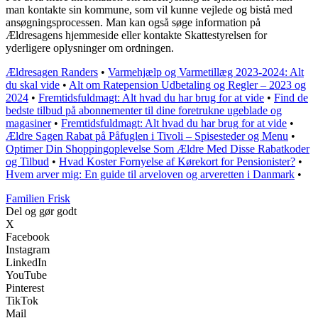
man kontakte sin kommune, som vil kunne vejlede og bistå med
ansøgningsprocessen. Man kan også søge information på
Ældresagens hjemmeside eller kontakte Skattestyrelsen for
yderligere oplysninger om ordningen.
Ældresagen Randers
•
Varmehjælp og Varmetillæg 2023-2024: Alt
du skal vide
•
Alt om Ratepension Udbetaling og Regler – 2023 og
2024
•
Fremtidsfuldmagt: Alt hvad du har brug for at vide
•
Find de
bedste tilbud på abonnementer til dine foretrukne ugeblade og
magasiner
•
Fremtidsfuldmagt: Alt hvad du har brug for at vide
•
Ældre Sagen Rabat på Påfuglen i Tivoli – Spisesteder og Menu
•
Optimer Din Shoppingoplevelse Som Ældre Med Disse Rabatkoder
og Tilbud
•
Hvad Koster Fornyelse af Kørekort for Pensionister?
•
Hvem arver mig: En guide til arveloven og arveretten i Danmark
•
Familien Frisk
Del og gør godt
X
Facebook
Instagram
LinkedIn
YouTube
Pinterest
TikTok
Mail