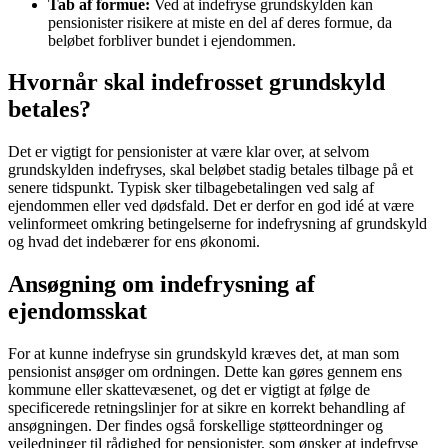
Tab af formue:
Ved at indefryse grundskylden kan
pensionister risikere at miste en del af deres formue, da
beløbet forbliver bundet i ejendommen.
Hvornår skal indefrosset grundskyld
betales?
Det er vigtigt for pensionister at være klar over, at selvom
grundskylden indefryses, skal beløbet stadig betales tilbage på et
senere tidspunkt. Typisk sker tilbagebetalingen ved salg af
ejendommen eller ved dødsfald. Det er derfor en god idé at være
velinformeet omkring betingelserne for indefrysning af grundskyld
og hvad det indebærer for ens økonomi.
Ansøgning om indefrysning af
ejendomsskat
For at kunne indefryse sin grundskyld kræves det, at man som
pensionist ansøger om ordningen. Dette kan gøres gennem ens
kommune eller skattevæsenet, og det er vigtigt at følge de
specificerede retningslinjer for at sikre en korrekt behandling af
ansøgningen. Der findes også forskellige støtteordninger og
vejledninger til rådighed for pensionister, som ønsker at indefryse