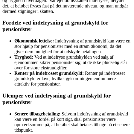
og tryghed i hverdagen. Når ejendomsskatten indefryses, betyder
det, at beløbet fryses fast på det nuværende niveau, og man undgår
dermed stigninger i skatten.
Fordele ved indefrysning af grundskyld for
pensionister
Økonomisk lettelse:
Indefrysning af grundskyld kan være en
stor hjælp for pensionister med en stram økonomi, da det
giver dem mulighed for at udskyde betalingen.
Tryghed:
Ved at indefryse grundskylden ved salg af
ejendommen sikrer pensionister sig, at de ikke pludselig står
over for store ekstraudgifter.
Renter på indefrosset grundskyld:
Renter på indefrosset
grundskyld er lave, hvilket gør ordningen endnu mere
attraktiv for pensionister.
Ulemper ved indefrysning af grundskyld for
pensionister
Senere tilbagebetaling:
Selvom indefrysning af grundskyld
kan være en fordel på kort sigt, skal pensionister være
opmærksomme på, at beløbet skal betales tilbage på et senere
tidspunkt.