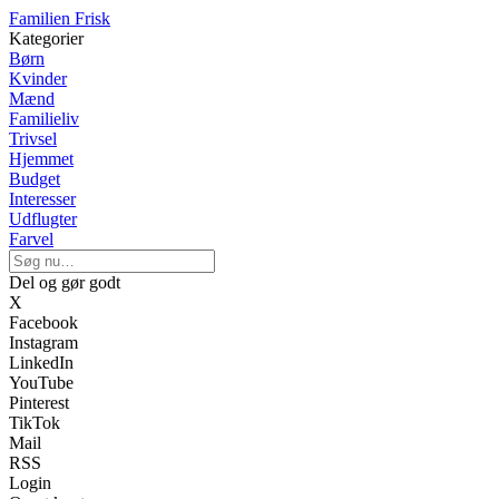
Familien Frisk
Kategorier
Børn
Kvinder
Mænd
Familieliv
Trivsel
Hjemmet
Budget
Interesser
Udflugter
Farvel
Del og gør godt
X
Facebook
Instagram
LinkedIn
YouTube
Pinterest
TikTok
Mail
RSS
Login