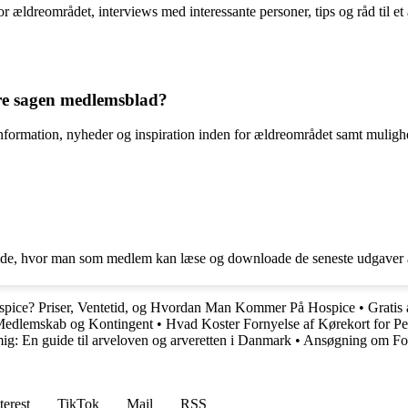
r ældreområdet, interviews med interessante personer, tips og råd til 
ldre sagen medlemsblad?
formation, nyheder og inspiration inden for ældreområdet samt mulighed
?
de, hvor man som medlem kan læse og downloade de seneste udgaver af 
spice? Priser, Ventetid, og Hvordan Man Kommer På Hospice
•
Gratis 
Medlemskab og Kontingent
•
Hvad Koster Fornyelse af Kørekort for Pe
g: En guide til arveloven og arveretten i Danmark
•
Ansøgning om Fo
terest
TikTok
Mail
RSS