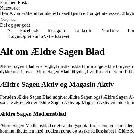
Familien Frisk
Kategorier
Børn
Kvinder
Mænd
Familieliv
Trivsel
Hjemmet
Budget
Interesser
Udflugt
Del og gør godt
X
Facebook
Instagram
LinkedIn
YouTube
Pin
Login
Opret konto
Nyhedsbrevet
Alt om Ældre Sagen Blad
Ældre Sagen Blad er et vigtigt medlemsblad for mange ældre borgere i 
dykke ned i, hvad Ældre Sagen Blad tilbyder, hvorfor det er værdifuld
Ældre Sagen Aktiv og Magasin Aktiv
Foruden Ældre Sagen Blad udgiver Ældre Sagen også Ældre Sagen Aktiv o
sociale aktiviteter er Ældre Sagen Aktiv og Magasin Aktiv en kilde til in
Ældre Sagen Medlemsblad
Ældre Sagen Medlemsblad er et samlingspunkt for foreningens medlemme
kommunikationen med medlemmerne og styrke fællesskabet i Ældre S