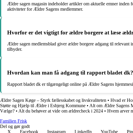
Ældre sagen magasin indeholder artikler om aktuelle emner inden fo
aktiviteter for Ældre Sagens medlemmer.
Hvorfor er det vigtigt for ældre borgere at læse æ
Ældre sagen medlemsblad giver ældre borgere adgang til relevant in
tilbyder.
Hvordan kan man få adgang til rapport bladet dk
Rapport bladet dk er tilgængeligt online på Ældre Sagens hjemmesi
Ældre Sagen Køge – Styrk fællesskabet og livskvaliteten
•
Hvad er Ho
Støtte og Hjælp til Ældre i Esbjerg Kommune
•
Alt om Ældre Sagens 
Vælge?
•
Alt du behøver at vide om ældrecheck i 2024
•
Hvem arver mi
Familien Frisk
Del og gør godt
X
Facebook
Instagram
LinkedIn
YouTube
Pin