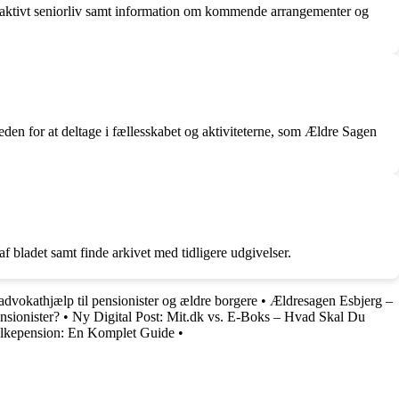
et aktivt seniorliv samt information om kommende arrangementer og
en for at deltage i fællesskabet og aktiviteterne, som Ældre Sagen
bladet samt finde arkivet med tidligere udgivelser.
advokathjælp til pensionister og ældre borgere
•
Ældresagen Esbjerg –
nsionister?
•
Ny Digital Post: Mit.dk vs. E-Boks – Hvad Skal Du
lkepension: En Komplet Guide
•