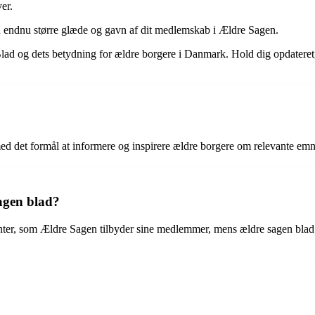
er.
n endnu større glæde og gavn af dit medlemskab i Ældre Sagen.
 Blad og dets betydning for ældre borgere i Danmark. Hold dig opdateret,
det formål at informere og inspirere ældre borgere om relevante emner o
sagen blad?
enter, som Ældre Sagen tilbyder sine medlemmer, mens ældre sagen blad e