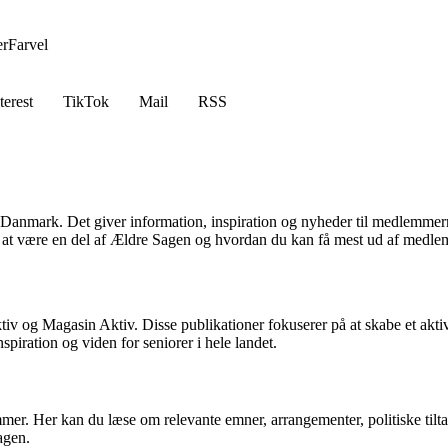
er
Farvel
terest
TikTok
Mail
RSS
Danmark. Det giver information, inspiration og nyheder til medlemmerne
t at være en del af Ældre Sagen og hvordan du kan få mest ud af medle
g Magasin Aktiv. Disse publikationer fokuserer på at skabe et aktivt 
spiration og viden for seniorer i hele landet.
r. Her kan du læse om relevante emner, arrangementer, politiske tilta
agen.