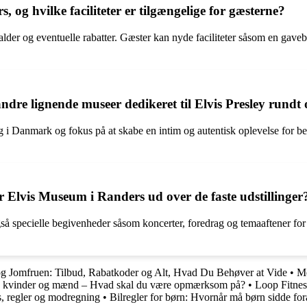
 og hvilke faciliteter er tilgængelige for gæsterne?
lder og eventuelle rabatter. Gæster kan nyde faciliteter såsom en gaveb
ndre lignende museer dedikeret til Elvis Presley rundt
 i Danmark og fokus på at skabe en intim og autentisk oplevelse for bes
er Elvis Museum i Randers ud over de faste udstillinger
så specielle begivenheder såsom koncerter, foredrag og temaaftener for 
 Jomfruen: Tilbud, Rabatkoder og Alt, Hvad Du Behøver at Vide
•
Me
 kvinder og mænd – Hvad skal du være opmærksom på?
•
Loop Fitnes
s, regler og modregning
•
Bilregler for børn: Hvornår må børn sidde fo