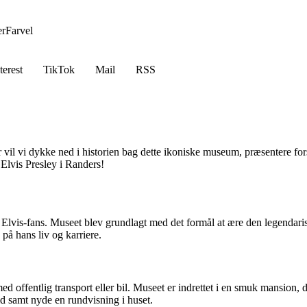
er
Farvel
terest
TikTok
Mail
RSS
il vi dykke ned i historien bag dette ikoniske museum, præsentere fors
Elvis Presley i Randers!
 Elvis-fans. Museet blev grundlagt med det formål at ære den legendarisk
på hans liv og karriere.
d offentlig transport eller bil. Museet er indrettet i en smuk mansion, d
d samt nyde en rundvisning i huset.