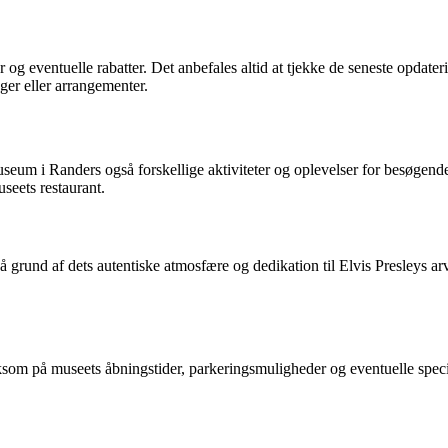
 og eventuelle rabatter. Det anbefales altid at tjekke de seneste opdat
nger eller arrangementer.
useum i Randers også forskellige aktiviteter og oplevelser for besøgend
seets restaurant.
und af dets autentiske atmosfære og dedikation til Elvis Presleys arv. 
om på museets åbningstider, parkeringsmuligheder og eventuelle speciel