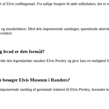
t af Elvis yndlingsmad. Fra saftige burgere til søde milkshakes, der er 
er og musikelskere. Med dets imponerende samlinger, spændende aktivitet
 verden!
g hvad er dets formål?
de den legendariske musiker Elvis Presley og give fans en mulighed for 
de besøger Elvis Museum i Randers?
onerende samling af genstande relateret til Elvis Presley, herunder ko