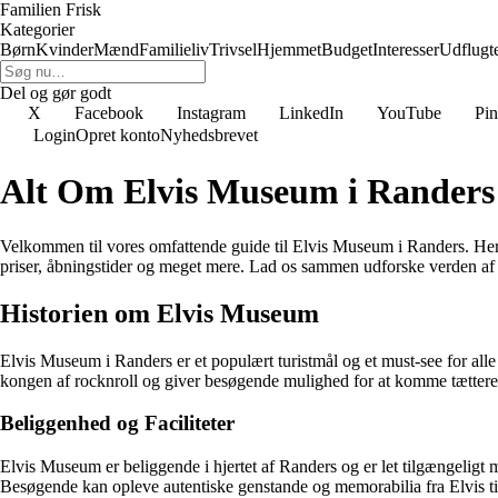
Familien Frisk
Kategorier
Børn
Kvinder
Mænd
Familieliv
Trivsel
Hjemmet
Budget
Interesser
Udflugt
Del og gør godt
X
Facebook
Instagram
LinkedIn
YouTube
Pin
Login
Opret konto
Nyhedsbrevet
Alt Om Elvis Museum i Randers
Velkommen til vores omfattende guide til Elvis Museum i Randers. Her v
priser, åbningstider og meget mere. Lad os sammen udforske verden af 
Historien om Elvis Museum
Elvis Museum i Randers er et populært turistmål og et must-see for alle
kongen af rocknroll og giver besøgende mulighed for at komme tættere 
Beliggenhed og Faciliteter
Elvis Museum er beliggende i hjertet af Randers og er let tilgængeligt me
Besøgende kan opleve autentiske genstande og memorabilia fra Elvis ti