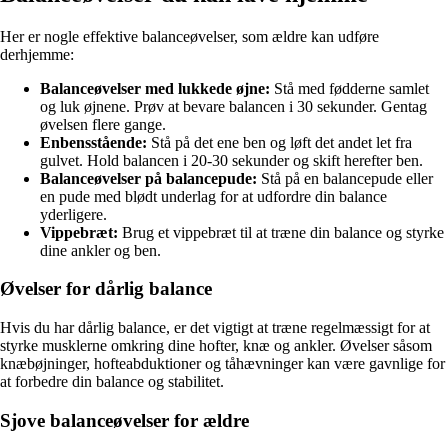
Her er nogle effektive balanceøvelser, som ældre kan udføre
derhjemme:
Balanceøvelser med lukkede øjne:
Stå med fødderne samlet
og luk øjnene. Prøv at bevare balancen i 30 sekunder. Gentag
øvelsen flere gange.
Enbensstående:
Stå på det ene ben og løft det andet let fra
gulvet. Hold balancen i 20-30 sekunder og skift herefter ben.
Balanceøvelser på balancepude:
Stå på en balancepude eller
en pude med blødt underlag for at udfordre din balance
yderligere.
Vippebræt:
Brug et vippebræt til at træne din balance og styrke
dine ankler og ben.
Øvelser for dårlig balance
Hvis du har dårlig balance, er det vigtigt at træne regelmæssigt for at
styrke musklerne omkring dine hofter, knæ og ankler. Øvelser såsom
knæbøjninger, hofteabduktioner og tåhævninger kan være gavnlige for
at forbedre din balance og stabilitet.
Sjove balanceøvelser for ældre