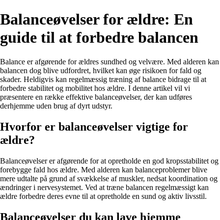
Balanceøvelser for ældre: En
guide til at forbedre balancen
Balance er afgørende for ældres sundhed og velvære. Med alderen kan
balancen dog blive udfordret, hvilket kan øge risikoen for fald og
skader. Heldigvis kan regelmæssig træning af balance bidrage til at
forbedre stabilitet og mobilitet hos ældre. I denne artikel vil vi
præsentere en række effektive balanceøvelser, der kan udføres
derhjemme uden brug af dyrt udstyr.
Hvorfor er balanceøvelser vigtige for
ældre?
Balanceøvelser er afgørende for at opretholde en god kropsstabilitet og
forebygge fald hos ældre. Med alderen kan balanceproblemer blive
mere udtalte på grund af svækkelse af muskler, nedsat koordination og
ændringer i nervesystemet. Ved at træne balancen regelmæssigt kan
ældre forbedre deres evne til at opretholde en sund og aktiv livsstil.
Balanceøvelser du kan lave hjemme