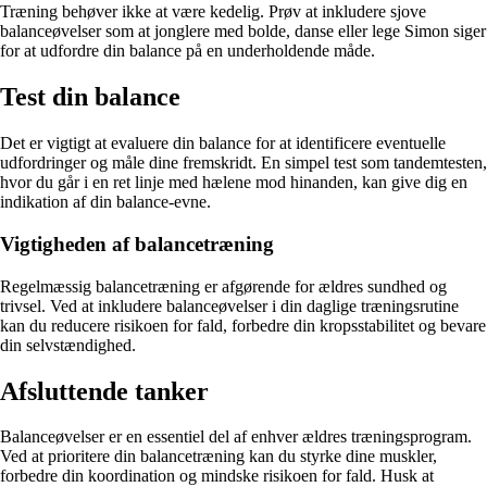
Træning behøver ikke at være kedelig. Prøv at inkludere sjove
balanceøvelser som at jonglere med bolde, danse eller lege Simon siger
for at udfordre din balance på en underholdende måde.
Test din balance
Det er vigtigt at evaluere din balance for at identificere eventuelle
udfordringer og måle dine fremskridt. En simpel test som tandemtesten,
hvor du går i en ret linje med hælene mod hinanden, kan give dig en
indikation af din balance-evne.
Vigtigheden af balancetræning
Regelmæssig balancetræning er afgørende for ældres sundhed og
trivsel. Ved at inkludere balanceøvelser i din daglige træningsrutine
kan du reducere risikoen for fald, forbedre din kropsstabilitet og bevare
din selvstændighed.
Afsluttende tanker
Balanceøvelser er en essentiel del af enhver ældres træningsprogram.
Ved at prioritere din balancetræning kan du styrke dine muskler,
forbedre din koordination og mindske risikoen for fald. Husk at