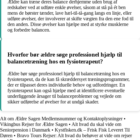
Ældre kan træne deres balance derhjemme uden brug af
redskaber ved at udføre enkle øvelser, såsom at stå på ét ben
mens de børster tænder, lave hæl-til-tå-gang langs en linje, eller
udføre øvelser, der involverer at skifte vægten fra den ene fod til
den anden. Disse øvelser kan hjælpe med at styrke musklerne
og forbedre balancen.
Hvorfor bør ældre søge professionel hjælp til
balancetræning hos en fysioterapeut?
Ældre bør søge professionel hjælp til balancetræning hos en
fysioterapeut, da de kan få skræddersyet træningsprogrammer,
der er tilpasset deres individuelle behov og udfordringer. En
fysioterapeut kan også hjælpe med at identificere eventuelle
underliggende årsager til balanceproblemer og vejlede om
sikker udførelse af øvelser for at undgå skader.
Alt om Ældre Sagen Medlemsnummer og Kontaktoplysninger
•
Vikingbus Rejser for Ældre Sagen
•
Alt hvad du skal vide om
Seniorpension i Danmark
•
Kystfisken.dk – Frisk Fisk Leveret Til
Døren
•
Bravo Tours Rejser: Alt hvad du behøver at vide om rejser