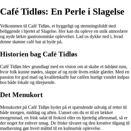
Café Tidløs: En Perle i Slagelse
Velkommen til Café Tidløs, et hyggeligt og stemningsfuldt sted
beliggende i hjertet af Slagelse. Her kan du opleve en unik atmosfære
og nyde lækre gastronomiske oplevelser. Lad os dykke ned i, hvad
denne skønne café har at byde på.
Historien bag Café Tidløs
Café Tidløs blev grundlagt med en vision om at skabe et tidsløst rum,
hvor folk kunne mødes, slappe af og nyde livets enkle glæder. Med en
passion for god mad og kvalitetskaffe har caféen hurtigt vundet indpas
hos både lokale og tilrejsende.
Det Menukort
Menukortet på Café Tidløs byder på et spændende udvalg af retter til
både morgen, middag og aften. Uanset om du er til en lækker
morgenmad, en frisk salat til frokost eller en hjertelig aftensmad, så er
der noget for enhver smag. De friske råvarer og den kreative tilgang til
madlavning gør hvert måltid til en kulinarisk oplevelse.