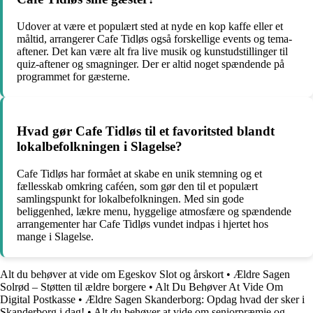
Udover at være et populært sted at nyde en kop kaffe eller et
måltid, arrangerer Cafe Tidløs også forskellige events og tema-
aftener. Det kan være alt fra live musik og kunstudstillinger til
quiz-aftener og smagninger. Der er altid noget spændende på
programmet for gæsterne.
Hvad gør Cafe Tidløs til et favoritsted blandt
lokalbefolkningen i Slagelse?
Cafe Tidløs har formået at skabe en unik stemning og et
fællesskab omkring caféen, som gør den til et populært
samlingspunkt for lokalbefolkningen. Med sin gode
beliggenhed, lækre menu, hyggelige atmosfære og spændende
arrangementer har Cafe Tidløs vundet indpas i hjertet hos
mange i Slagelse.
Alt du behøver at vide om Egeskov Slot og årskort
•
Ældre Sagen
Solrød – Støtten til ældre borgere
•
Alt Du Behøver At Vide Om
Digital Postkasse
•
Ældre Sagen Skanderborg: Opdag hvad der sker i
Skanderborg i dag!
•
Alt du behøver at vide om seniorpræmie og