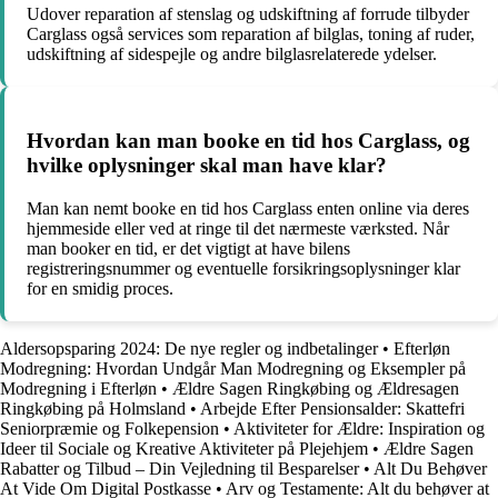
Udover reparation af stenslag og udskiftning af forrude tilbyder
Carglass også services som reparation af bilglas, toning af ruder,
udskiftning af sidespejle og andre bilglasrelaterede ydelser.
Hvordan kan man booke en tid hos Carglass, og
hvilke oplysninger skal man have klar?
Man kan nemt booke en tid hos Carglass enten online via deres
hjemmeside eller ved at ringe til det nærmeste værksted. Når
man booker en tid, er det vigtigt at have bilens
registreringsnummer og eventuelle forsikringsoplysninger klar
for en smidig proces.
Aldersopsparing 2024: De nye regler og indbetalinger
•
Efterløn
Modregning: Hvordan Undgår Man Modregning og Eksempler på
Modregning i Efterløn
•
Ældre Sagen Ringkøbing og Ældresagen
Ringkøbing på Holmsland
•
Arbejde Efter Pensionsalder: Skattefri
Seniorpræmie og Folkepension
•
Aktiviteter for Ældre: Inspiration og
Ideer til Sociale og Kreative Aktiviteter på Plejehjem
•
Ældre Sagen
Rabatter og Tilbud – Din Vejledning til Besparelser
•
Alt Du Behøver
At Vide Om Digital Postkasse
•
Arv og Testamente: Alt du behøver at