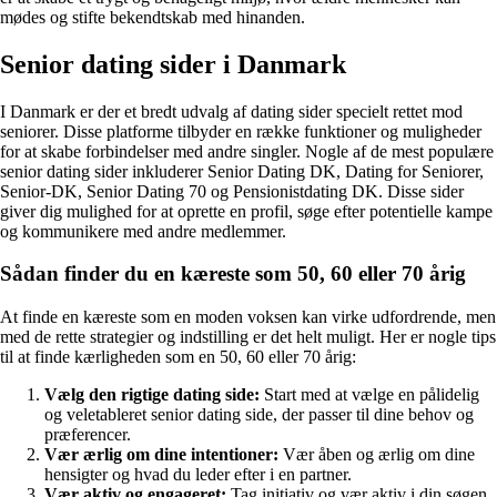
mødes og stifte bekendtskab med hinanden.
Senior dating sider i Danmark
I Danmark er der et bredt udvalg af dating sider specielt rettet mod
seniorer. Disse platforme tilbyder en række funktioner og muligheder
for at skabe forbindelser med andre singler. Nogle af de mest populære
senior dating sider inkluderer Senior Dating DK, Dating for Seniorer,
Senior-DK, Senior Dating 70 og Pensionistdating DK. Disse sider
giver dig mulighed for at oprette en profil, søge efter potentielle kampe
og kommunikere med andre medlemmer.
Sådan finder du en kæreste som 50, 60 eller 70 årig
At finde en kæreste som en moden voksen kan virke udfordrende, men
med de rette strategier og indstilling er det helt muligt. Her er nogle tips
til at finde kærligheden som en 50, 60 eller 70 årig:
Vælg den rigtige dating side:
Start med at vælge en pålidelig
og veletableret senior dating side, der passer til dine behov og
præferencer.
Vær ærlig om dine intentioner:
Vær åben og ærlig om dine
hensigter og hvad du leder efter i en partner.
Vær aktiv og engageret:
Tag initiativ og vær aktiv i din søgen