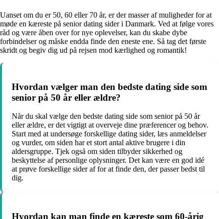
Uanset om du er 50, 60 eller 70 år, er der masser af muligheder for at
møde en kæreste på senior dating sider i Danmark. Ved at følge vores
råd og være åben over for nye oplevelser, kan du skabe dybe
forbindelser og måske endda finde den eneste ene. Så tag det første
skridt og begiv dig ud på rejsen mod kærlighed og romantik!
Hvordan vælger man den bedste dating side som
senior på 50 år eller ældre?
Når du skal vælge den bedste dating side som senior på 50 år
eller ældre, er det vigtigt at overveje dine præferencer og behov.
Start med at undersøge forskellige dating sider, læs anmeldelser
og vurder, om siden har et stort antal aktive brugere i din
aldersgruppe. Tjek også om siden tilbyder sikkerhed og
beskyttelse af personlige oplysninger. Det kan være en god idé
at prøve forskellige sider af for at finde den, der passer bedst til
dig.
Hvordan kan man finde en kæreste som 60-årig