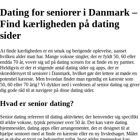
Dating for seniorer i Danmark –
Find kærligheden på dating
sider
At finde kærligheden er en smuk og berigende oplevelse, uanset
hvilken alder man har. Mange voksne singler, der er fyldt 50, 60 eller
endda 70 år, vover sig ud på dating scenen for at finde en ny partner.
Heldigvis er der et stigende antal dating sider og apps, der er
skræddersyet til seniorer i Danmark, hvilket gør det lettere at møde en
potentiel kæreste. Men hvordan finder man egentlig en kæreste som
50, 60 eller 70 årig? Vi dykker ned i verdenen af senior dating og giver
dig gode råd til at navigere på disse dating sider.
Hvad er senior dating?
Senior dating refererer til dating aktiviteter, der henvender sig specifikt
til ældre voksne, typisk personer over 50 år. Det kan være dating
hjemmesider, dating apps eller arrangementer, der er designet til at
hjælpe seniorer med at finde en kæreste eller en ny livsledsager. Målet
er at skabe et trygt og behageligt miljø, hvor ældre mennesker kan