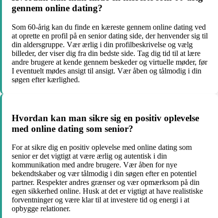
gennem online dating?
Som 60-årig kan du finde en kæreste gennem online dating ved
at oprette en profil på en senior dating side, der henvender sig til
din aldersgruppe. Vær ærlig i din profilbeskrivelse og vælg
billeder, der viser dig fra din bedste side. Tag dig tid til at lære
andre brugere at kende gennem beskeder og virtuelle møder, før
I eventuelt mødes ansigt til ansigt. Vær åben og tålmodig i din
søgen efter kærlighed.
Hvordan kan man sikre sig en positiv oplevelse
med online dating som senior?
For at sikre dig en positiv oplevelse med online dating som
senior er det vigtigt at være ærlig og autentisk i din
kommunikation med andre brugere. Vær åben for nye
bekendtskaber og vær tålmodig i din søgen efter en potentiel
partner. Respekter andres grænser og vær opmærksom på din
egen sikkerhed online. Husk at det er vigtigt at have realistiske
forventninger og være klar til at investere tid og energi i at
opbygge relationer.