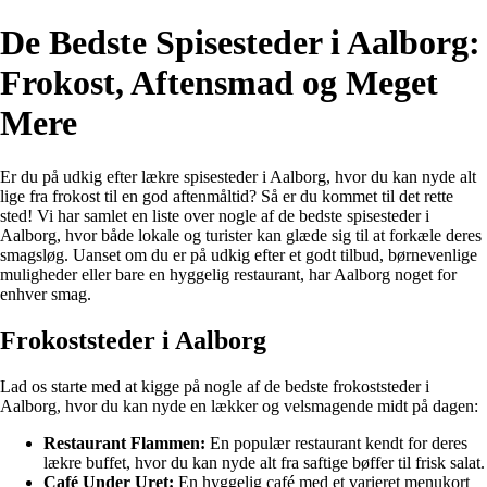
De Bedste Spisesteder i Aalborg:
Frokost, Aftensmad og Meget
Mere
Er du på udkig efter lækre spisesteder i Aalborg, hvor du kan nyde alt
lige fra frokost til en god aftenmåltid? Så er du kommet til det rette
sted! Vi har samlet en liste over nogle af de bedste spisesteder i
Aalborg, hvor både lokale og turister kan glæde sig til at forkæle deres
smagsløg. Uanset om du er på udkig efter et godt tilbud, børnevenlige
muligheder eller bare en hyggelig restaurant, har Aalborg noget for
enhver smag.
Frokoststeder i Aalborg
Lad os starte med at kigge på nogle af de bedste frokoststeder i
Aalborg, hvor du kan nyde en lækker og velsmagende midt på dagen:
Restaurant Flammen:
En populær restaurant kendt for deres
lækre buffet, hvor du kan nyde alt fra saftige bøffer til frisk salat.
Café Under Uret:
En hyggelig café med et varieret menukort