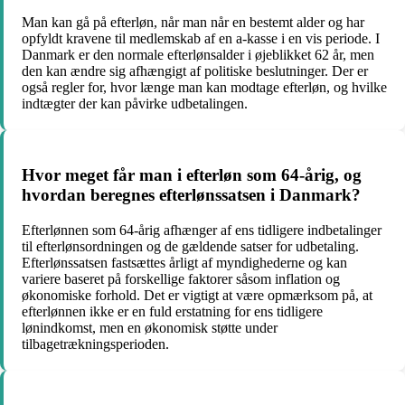
Man kan gå på efterløn, når man når en bestemt alder og har
opfyldt kravene til medlemskab af en a-kasse i en vis periode. I
Danmark er den normale efterlønsalder i øjeblikket 62 år, men
den kan ændre sig afhængigt af politiske beslutninger. Der er
også regler for, hvor længe man kan modtage efterløn, og hvilke
indtægter der kan påvirke udbetalingen.
Hvor meget får man i efterløn som 64-årig, og
hvordan beregnes efterlønssatsen i Danmark?
Efterlønnen som 64-årig afhænger af ens tidligere indbetalinger
til efterlønsordningen og de gældende satser for udbetaling.
Efterlønssatsen fastsættes årligt af myndighederne og kan
variere baseret på forskellige faktorer såsom inflation og
økonomiske forhold. Det er vigtigt at være opmærksom på, at
efterlønnen ikke er en fuld erstatning for ens tidligere
lønindkomst, men en økonomisk støtte under
tilbagetrækningsperioden.