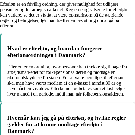
Efterløn er en frivillig ordning, der giver mulighed for tidligere
pensionering fra arbejdsmarkedet. Reglerne og satserne for efterløn
kan variere, så det er vigtigt at være opmærksom på de gældende
regler og betingelser, før man træffer en beslutning om at gå på
efterløn.
Hvad er efterløn, og hvordan fungerer
efterlønsordningen i Danmark?
Efterløn er en ordning, hvor personer kan trække sig tilbage fra
arbejdsmarkedet før folkepensionsalderen og modtage en
økonomisk ydelse fra staten. For at være berettiget til efterløn
skal man have været medlem af en a-kasse i mindst 30 år og
have nået en vis alder. Efterlønnen udbetales som et fast beløb
hver måned i en periode, indtil man når folkepensionsalderen.
Hvornår kan jeg gå på efterløn, og hvilke regler
gælder for at kunne modtage efterløn i
Danmark?