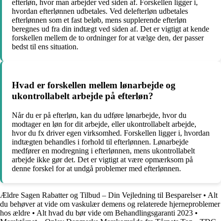
efterløn, hvor man arbejder ved siden af. Forskellen ligger i,
hvordan efterlønnen udbetales. Ved delefterløn udbetales
efterlønnen som et fast beløb, mens supplerende efterløn
beregnes ud fra din indtægt ved siden af. Det er vigtigt at kende
forskellen mellem de to ordninger for at vælge den, der passer
bedst til ens situation.
Hvad er forskellen mellem lønarbejde og
ukontrollabelt arbejde på efterløn?
Når du er på efterløn, kan du udføre lønarbejde, hvor du
modtager en løn for dit arbejde, eller ukontrollabelt arbejde,
hvor du fx driver egen virksomhed. Forskellen ligger i, hvordan
indtægten behandles i forhold til efterlønnen. Lønarbejde
medfører en modregning i efterlønnen, mens ukontrollabelt
arbejde ikke gør det. Det er vigtigt at være opmærksom på
denne forskel for at undgå problemer med efterlønnen.
Ældre Sagen Rabatter og Tilbud – Din Vejledning til Besparelser
•
Alt
du behøver at vide om vaskulær demens og relaterede hjerneproblemer
hos ældre
•
Alt hvad du bør vide om Behandlingsgaranti 2023
•