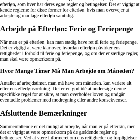
efterløn, som hver har deres egne regler og betingelser. Det er vigtigt at
kende reglerne for disse former for efterløn, hvis man overvejer at
arbejde og modtage efterløn samtidig.
Arbejde på Efterløn: Ferie og Feriepenge
Når man er på efterløn, kan man stadig have ret til ferie og feriepenge.
Det er vigtigt at være klar over, hvordan efterløn påvirker ens
rettigheder i forhold til ferie og feriepenge, og om der er særlige regler,
man skal være opmærksom på.
Hvor Mange Timer Må Man Arbejde om Måneden?
Antallet af arbejdstimer, man må have om måneden, kan variere alt
efter ens efterlønsordning. Det er en god idé at undersøge denne
specifikke regel for at sikre, at man overholder loven og undgår
eventuelle problemer med modregning eller andre konsekvenser.
Afsluttende Bemærkninger
Sammenfattende er det muligt at arbejde, når man er på efterløn, men
det er vigtigt at være opmærksom på de gældende regler og
betingelser. Ved at være informeret om ens rettigheder og forpligtelser