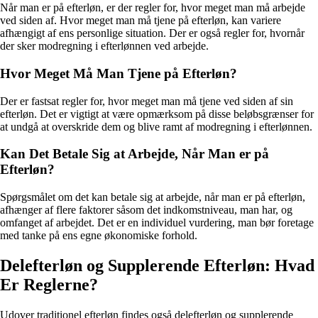
Når man er på efterløn, er der regler for, hvor meget man må arbejde
ved siden af. Hvor meget man må tjene på efterløn, kan variere
afhængigt af ens personlige situation. Der er også regler for, hvornår
der sker modregning i efterlønnen ved arbejde.
Hvor Meget Må Man Tjene på Efterløn?
Der er fastsat regler for, hvor meget man må tjene ved siden af sin
efterløn. Det er vigtigt at være opmærksom på disse beløbsgrænser for
at undgå at overskride dem og blive ramt af modregning i efterlønnen.
Kan Det Betale Sig at Arbejde, Når Man er på
Efterløn?
Spørgsmålet om det kan betale sig at arbejde, når man er på efterløn,
afhænger af flere faktorer såsom det indkomstniveau, man har, og
omfanget af arbejdet. Det er en individuel vurdering, man bør foretage
med tanke på ens egne økonomiske forhold.
Delefterløn og Supplerende Efterløn: Hvad
Er Reglerne?
Udover traditionel efterløn findes også delefterløn og supplerende