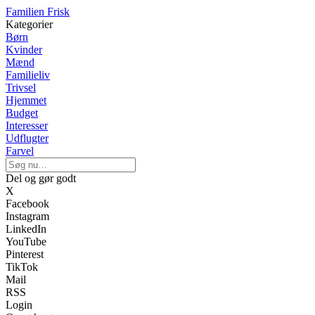
Familien Frisk
Kategorier
Børn
Kvinder
Mænd
Familieliv
Trivsel
Hjemmet
Budget
Interesser
Udflugter
Farvel
Del og gør godt
X
Facebook
Instagram
LinkedIn
YouTube
Pinterest
TikTok
Mail
RSS
Login