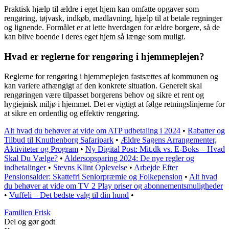
Praktisk hjælp til ældre i eget hjem kan omfatte opgaver som
rengøring, tøjvask, indkøb, madlavning, hjælp til at betale regninger
og lignende. Formålet er at lette hverdagen for ældre borgere, så de
kan blive boende i deres eget hjem så længe som muligt.
Hvad er reglerne for rengøring i hjemmeplejen?
Reglerne for rengøring i hjemmeplejen fastsættes af kommunen og
kan variere afhængigt af den konkrete situation. Generelt skal
rengøringen være tilpasset borgerens behov og sikre et rent og
hygiejnisk miljø i hjemmet. Det er vigtigt at følge retningslinjerne for
at sikre en ordentlig og effektiv rengøring.
Alt hvad du behøver at vide om ATP udbetaling i 2024
•
Rabatter og
Tilbud til Knuthenborg Safaripark
•
Ældre Sagens Arrangementer,
Aktiviteter og Program
•
Ny Digital Post: Mit.dk vs. E-Boks – Hvad
Skal Du Vælge?
•
Aldersopsparing 2024: De nye regler og
indbetalinger
•
Stevns Klint Oplevelse
•
Arbejde Efter
Pensionsalder: Skattefri Seniorpræmie og Folkepension
•
Alt hvad
du behøver at vide om TV 2 Play priser og abonnementsmuligheder
•
Vuffeli – Det bedste valg til din hund
•
Familien Frisk
Del og gør godt