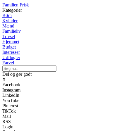
Familien Frisk
Kategorier
Børn
Kvinder
Mænd
Familieliv
Trivsel
Hjemmet
Budget
Interesser
Udflugter
Farvel
Del og gør godt
X
Facebook
Instagram
LinkedIn
YouTube
Pinterest
TikTok
Mail
RSS
Login