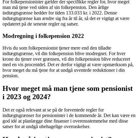
For folkepensionister gælder der specifikke regler for, hvor meget
man må tjene ved siden af sin folkepension. Den årlige
indtægtsgrænse hedder for tiden 133.033 kr. i 2022. Denne
indtægtsgrænse kan ændre sig fra år til år, så det er vigtigt at være
opdateret på de seneste regler og satser.
Modregning i folkepension 2022
Hvis du som folkepensionist tjener mere end den tilladte
indtægtsgrænse, vil din folkepension blive modregnet. For hver
krone du tjener over grænsen, vil din folkepension blive reduceret
med en vis procentdel. Det er derfor vigtigt at være opmærksom på,
hvor meget du må tjene for at undgå uventede reduktioner i din
pension.
Hvor meget må man tjene som pensionist
i 2023 og 2024?
Det er også relevant at se på de forventede regler for
indtægtsgrænser for pensionister i de kommende år. Det kan være en
god idé at planlægge dine finanser i overensstemmelse med disse
satser for at undgå ubehagelige overraskelser.