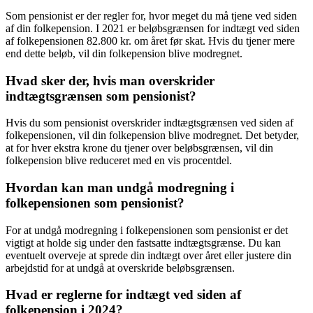
Som pensionist er der regler for, hvor meget du må tjene ved siden
af din folkepension. I 2021 er beløbsgrænsen for indtægt ved siden
af folkepensionen 82.800 kr. om året før skat. Hvis du tjener mere
end dette beløb, vil din folkepension blive modregnet.
Hvad sker der, hvis man overskrider
indtægtsgrænsen som pensionist?
Hvis du som pensionist overskrider indtægtsgrænsen ved siden af
folkepensionen, vil din folkepension blive modregnet. Det betyder,
at for hver ekstra krone du tjener over beløbsgrænsen, vil din
folkepension blive reduceret med en vis procentdel.
Hvordan kan man undgå modregning i
folkepensionen som pensionist?
For at undgå modregning i folkepensionen som pensionist er det
vigtigt at holde sig under den fastsatte indtægtsgrænse. Du kan
eventuelt overveje at sprede din indtægt over året eller justere din
arbejdstid for at undgå at overskride beløbsgrænsen.
Hvad er reglerne for indtægt ved siden af
folkepension i 2024?