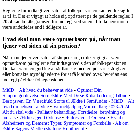
Reglerne for indtægt ved siden af folkepensionen kan ændre sig fra
år til år. Det er vigtigt at holde sig opdateret på de gældende regler. I
2024 kan beløbsgrænsen for indtægt ved siden af folkepensionen
være anderledes end i tidligere år.
Hvad skal man være opmærksom på, når man
tjener ved siden af sin pension?
Når man tjener ved siden af sin pension, er det vigtigt at være
opmærksom på reglerne for indtægt ved siden af folkepensionen.
Det kan være en god idé at rådføre sig med en pensionsrådgiver
eller kontakte myndighederne for at få klarhed over, hvordan ens
indtægt påvirker folkepensionen.
MitID – Alt hvad du behøver at vide
•
Optimer Din
Shoppingoplevelse Som Ældre Med Disse Rabatkoder og Tilbud
•
Besøgsven: En Værdifuld Støtte til Ældre i Samfundet
•
MitID – Alt
hvad du behøver at vide
•
Varmehjælp og Varmetillæg 2023-2024:
Alt du skal vide
•
Palliativ behandling: Forståelse, betydning og
indsats
•
Ældresagen i Odense
•
Ældresagen i Odense
•
Hvad er
Alzheimers og Demens: Typer, Symptomer og Forskelle
•
Alt om
Ældre Sagens Medlemskab og Kontingent
•