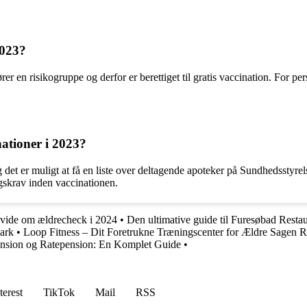
2023?
er en risikogruppe og derfor er berettiget til gratis vaccination. For p
ationer i 2023?
 det er muligt at få en liste over deltagende apoteker på Sundhedsstyrel
ngskrav inden vaccinationen.
 vide om ældrecheck i 2024
•
Den ultimative guide til Furesøbad Resta
ark
•
Loop Fitness – Dit Foretrukne Træningscenter for Ældre Sagen R
ension og Ratepension: En Komplet Guide
•
terest
TikTok
Mail
RSS