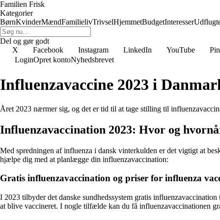
Familien Frisk
Kategorier
Børn
Kvinder
Mænd
Familieliv
Trivsel
Hjemmet
Budget
Interesser
Udflugt
Del og gør godt
X
Facebook
Instagram
LinkedIn
YouTube
Pin
Login
Opret konto
Nyhedsbrevet
Influenzavaccine 2023 i Danmark:
Året 2023 nærmer sig, og det er tid til at tage stilling til influenzavac
Influenzavaccination 2023: Hvor og hvornår
Med spredningen af influenza i dansk vinterkulden er det vigtigt at bes
hjælpe dig med at planlægge din influenzavaccination:
Gratis influenzavaccination og priser for influenza vac
I 2023 tilbyder det danske sundhedssystem gratis influenzavaccination 
at blive vaccineret. I nogle tilfælde kan du få influenzavaccinationen g