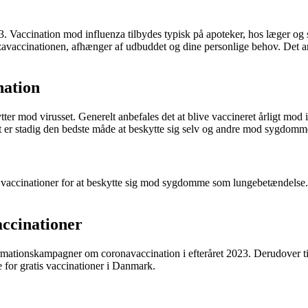
2023. Vaccination mod influenza tilbydes typisk på apoteker, hos læger
avaccinationen, afhænger af udbuddet og dine personlige behov. Det anbe
nation
ter mod virusset. Generelt anbefales det at blive vaccineret årligt mod
 det er stadig den bedste måde at beskytte sig selv og andre mod sygdomm
ndre vaccinationer for at beskytte sig mod sygdomme som lungebetændels
accinationer
mationskampagner om coronavaccination i efteråret 2023. Derudover til
 for gratis vaccinationer i Danmark.