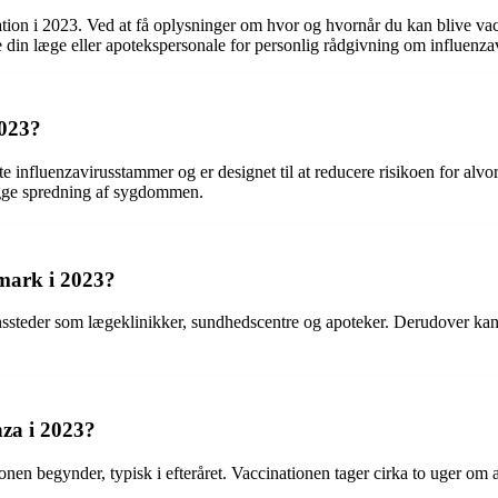
ation i 2023. Ved at få oplysninger om hvor og hvornår du kan blive vacc
e din læge eller apotekspersonale for personlig rådgivning om influenza
2023?
nfluenzavirusstammer og er designet til at reducere risikoen for alvor
bygge spredning af sygdommen.
nmark i 2023?
onssteder som lægeklinikker, sundhedscentre og apoteker. Derudover kan v
nza i 2023?
en begynder, typisk i efteråret. Vaccinationen tager cirka to uger om at