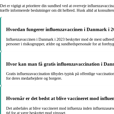
Det er vigtigt at prioritere din sundhed ved at overveje influenzavaccin
træffe informerede beslutninger om dit helbred. Husk altid at konsulter
Hvordan fungerer influenzavaccinen i Danmark i 
Influenzavaccinen i Danmark i 2023 beskytter mod de mest udbredte i
personer i risikogrupper, ældre og sundhedspersonale for at fore
Hvor kan man få gratis influenzavaccination i Da
Gratis influenzavaccination tilbydes typisk på offentlige vaccinati
for deres medarbejdere og borgere.
Hvornår er det bedst at blive vaccineret mod influe
Det anbefales at blive vaccineret mod influenza inden influenzasæson
tid for at være beskyttet mod virusset.