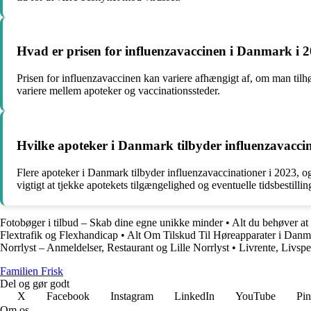
Hvad er prisen for influenzavaccinen i Danmark i 
Prisen for influenzavaccinen kan variere afhængigt af, om man tilhør
variere mellem apoteker og vaccinationssteder.
Hvilke apoteker i Danmark tilbyder influenzavaccin
Flere apoteker i Danmark tilbyder influenzavaccinationer i 2023, og
vigtigt at tjekke apotekets tilgængelighed og eventuelle tidsbestilli
Fotobøger i tilbud – Skab dine egne unikke minder
•
Alt du behøver at
Flextrafik og Flexhandicap
•
Alt Om Tilskud Til Høreapparater i Danm
Norrlyst – Anmeldelser, Restaurant og Lille Norrlyst
•
Livrente, Livsp
Familien Frisk
Del og gør godt
X
Facebook
Instagram
LinkedIn
YouTube
Pin
Om os