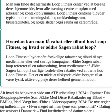
Man kan finde det nærmeste Loop Fitness center ved at besøge
deres hjemmeside, hvor alle træningscentre er opført med
adresser og kontaktoplysninger. Loop Fitness centrene tilbyder
typisk moderne træningslokaler, omklædningsrum,
brusefaciliteter, og nogle steder også sauna og caféområde.
Hvordan kan man få rabat eller tilbud hos Loop
Fitness, og hvad er ældre Sagen rabat loop?
Loop Fitness tilbyder ofte forskellige rabatter og tilbud til nye
medlemmer eller ved særlige kampagner. Ældre Sagen rabat
loop refererer til en rabatordning, hvor medlemmer af Ældre
Sagen kan opnå særlige fordele eller rabatter ved at træne hos
Loop Fitness. Det er en måde at tilskynde ældre borgere til at
være fysisk aktive og pleje deres helbred gennem motion.
Alt hvad du behøver at vide om ATP udbetaling i 2024
•
Optimer Din
Shoppingoplevelse Som Ældre Med Disse Rabatkoder og Tilbud
•
BMI og Ideel Vægt hos Ældre
•
Aldersopsparing 2024: De nye regler
og indbetalinger
•
Hvor meget må man tjene som pensionist?
•
Dating
for seniorer i Danmark – Find kærligheden på dating sider
•