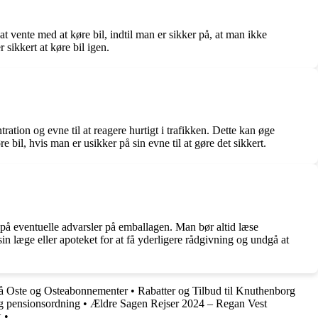
t vente med at køre bil, indtil man er sikker på, at man ikke
 sikkert at køre bil igen.
tion og evne til at reagere hurtigt i trafikken. Dette kan øge
 bil, hvis man er usikker på sin evne til at gøre det sikkert.
på eventuelle advarsler på emballagen. Man bør altid læse
 læge eller apoteket for at få yderligere rådgivning og undgå at
på Oste og Osteabonnementer
•
Rabatter og Tilbud til Knuthenborg
g pensionsordning
•
Ældre Sagen Rejser 2024 – Regan Vest
k
•