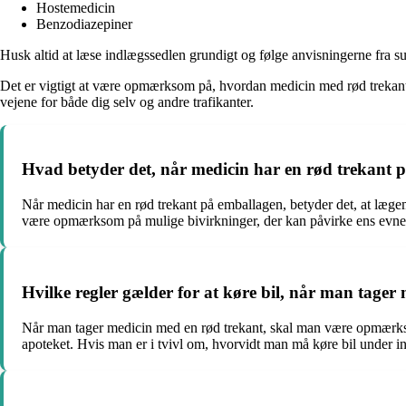
Hostemedicin
Benzodiazepiner
Husk altid at læse indlægssedlen grundigt og følge anvisningerne fra sun
Det er vigtigt at være opmærksom på, hvordan medicin med rød trekant k
vejene for både dig selv og andre trafikanter.
Hvad betyder det, når medicin har en rød trekant 
Når medicin har en rød trekant på emballagen, betyder det, at lægem
være opmærksom på mulige bivirkninger, der kan påvirke ens evne til
Hvilke regler gælder for at køre bil, når man tager
Når man tager medicin med en rød trekant, skal man være opmærksom
apoteket. Hvis man er i tvivl om, hvorvidt man må køre bil under i