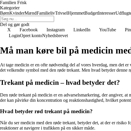
Familien Frisk
Kategorier
Børn
Kvinder
Mænd
Familieliv
Trivsel
Hjemmet
Budget
Interesser
Udflugt
Del og gør godt
X
Facebook
Instagram
LinkedIn
YouTube
Pin
Login
Opret konto
Nyhedsbrevet
Må man køre bil på medicin med
At tage medicin er en ofte nødvendig del af vores hverdag, men det er 
det velkendte symbol med den røde trekant. Men hvad betyder denne rød
Trekant på medicin – hvad betyder det?
Den røde trekant på medicin er en advarselsmarkering, der angiver, at 
der kan påvirke din koncentration og reaktionshastighed, hvilket potentie
Hvad betyder rød trekant på medicin?
Når du ser medicin med den røde trekant, betyder det, at der er risiko 
reaktioner at navigere i trafikken på en sikker måde.