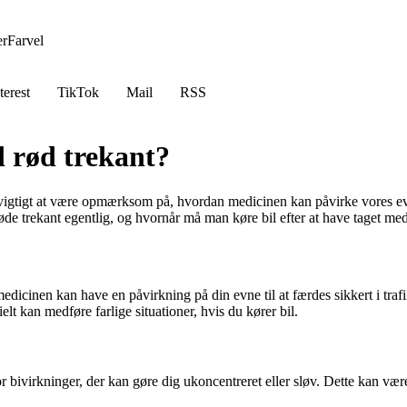
er
Farvel
terest
TikTok
Mail
RSS
 rød trekant?
vigtigt at være opmærksom på, hvordan medicinen kan påvirke vores evne
e trekant egentlig, og hvornår må man køre bil efter at have taget me
medicinen kan have en påvirkning på din evne til at færdes sikkert i tr
lt kan medføre farlige situationer, hvis du kører bil.
for bivirkninger, der kan gøre dig ukoncentreret eller sløv. Dette kan v