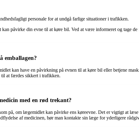
dhedsfagligt personale for at undgå farlige situationer i trafikken.
an påvirke din evne til at køre bil. Ved at være informeret og tage de
på emballagen?
idlet kan have en påvirkning på evnen til at køre bil eller betjene mask
 at færdes sikkert i trafikken.
 medicin med en rød trekant?
 på, om lægemidlet kan påvirke ens køreevne. Det er vigtigt at læse i
ndflydelse af medicinen, bør man kontakte sin læge for yderligere rådgi