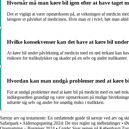
Hvornår må man køre bil igen efter at have taget 
Det er vigtigt at være opmærksom på, at virkningen af medicin med en
længere er påvirket af medicinen. Hvis man er i tvivl, bør man altid 
Hvilke konsekvenser kan det have at køre bil unde
At køre bil under påvirkning af medicin med en rød trekant kan have
risikoen for trafikulykker og skader på en selv og andre trafikanter.
Hvordan kan man undgå problemer med at køre bil
For at undgå problemer med at køre bil på medicin med en rød trek
indlægssedlen grundigt og være opmærksom på mulige bivirkninger, d
udsætte sig selv og andre for unødig risiko i trafikken.
Særeje arv og testamente: En omfattende guide til særeje ved arv og sk
Safaripark
•
Aldersopsparing 2024: De nye regler og indbetalinger
•
Ør
Overnatning – Busrejser 2024
•
Guide: Spar penge på København Zoo