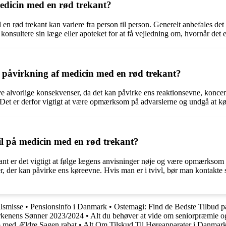
medicin med en rød trekant?
 rød trekant kan variere fra person til person. Generelt anbefales det a
konsultere sin læge eller apoteket for at få vejledning om, hvornår det er
r påvirkning af medicin med en rød trekant?
 alvorlige konsekvenser, da det kan påvirke ens reaktionsevne, koncentra
 Det er derfor vigtigt at være opmærksom på advarslerne og undgå at køre
 på medicin med en rød trekant?
ant er det vigtigt at følge lægens anvisninger nøje og være opmærksom 
er kan påvirke ens køreevne. Hvis man er i tvivl, bør man kontakte sin
ilsmisse
•
Pensionsinfo i Danmark
•
Ostemagi: Find de Bedste Tilbud 
kenens Sønner 2023/2024
•
Alt du behøver at vide om seniorpræmie o
 med Ældre Sagen rabat
•
Alt Om Tilskud Til Høreapparater i Danmar