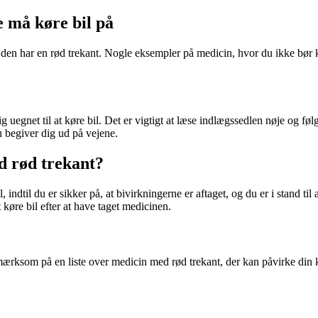
 må køre bil på
en har en rød trekant. Nogle eksempler på medicin, hvor du ikke bør kør
egnet til at køre bil. Det er vigtigt at læse indlægssedlen nøje og følg
du begiver dig ud på vejene.
d rød trekant?
indtil du er sikker på, at bivirkningerne er aftaget, og du er i stand til 
t køre bil efter at have taget medicinen.
 opmærksom på en liste over medicin med rød trekant, der kan påvirke d