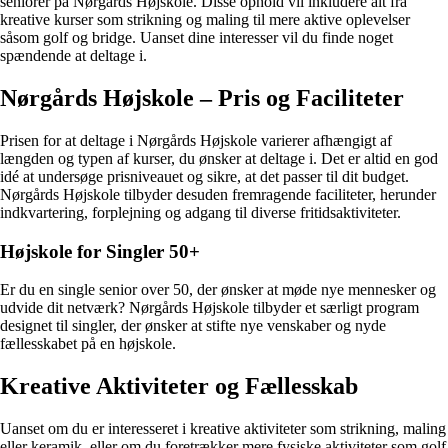
seniorer på Nørgårds Højskole. Disse ophold vil inkludere alt fra
kreative kurser som strikning og maling til mere aktive oplevelser
såsom golf og bridge. Uanset dine interesser vil du finde noget
spændende at deltage i.
Nørgårds Højskole – Pris og Faciliteter
Prisen for at deltage i Nørgårds Højskole varierer afhængigt af
længden og typen af kurser, du ønsker at deltage i. Det er altid en god
idé at undersøge prisniveauet og sikre, at det passer til dit budget.
Nørgårds Højskole tilbyder desuden fremragende faciliteter, herunder
indkvartering, forplejning og adgang til diverse fritidsaktiviteter.
Højskole for Singler 50+
Er du en single senior over 50, der ønsker at møde nye mennesker og
udvide dit netværk? Nørgårds Højskole tilbyder et særligt program
designet til singler, der ønsker at stifte nye venskaber og nyde
fællesskabet på en højskole.
Kreative Aktiviteter og Fællesskab
Uanset om du er interesseret i kreative aktiviteter som strikning, maling
eller keramik, eller om du foretrækker mere fysiske aktiviteter som golf