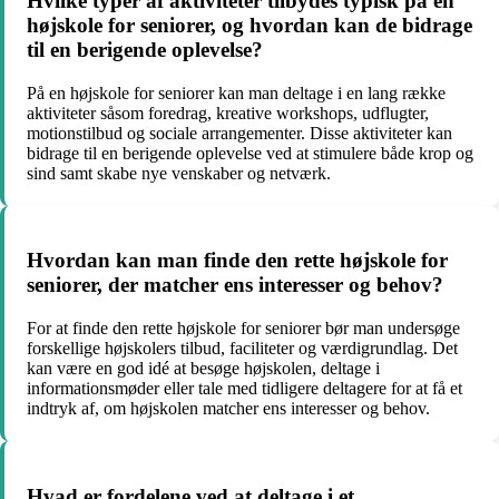
Hvilke typer af aktiviteter tilbydes typisk på en
højskole for seniorer, og hvordan kan de bidrage
til en berigende oplevelse?
På en højskole for seniorer kan man deltage i en lang række
aktiviteter såsom foredrag, kreative workshops, udflugter,
motionstilbud og sociale arrangementer. Disse aktiviteter kan
bidrage til en berigende oplevelse ved at stimulere både krop og
sind samt skabe nye venskaber og netværk.
Hvordan kan man finde den rette højskole for
seniorer, der matcher ens interesser og behov?
For at finde den rette højskole for seniorer bør man undersøge
forskellige højskolers tilbud, faciliteter og værdigrundlag. Det
kan være en god idé at besøge højskolen, deltage i
informationsmøder eller tale med tidligere deltagere for at få et
indtryk af, om højskolen matcher ens interesser og behov.
Hvad er fordelene ved at deltage i et