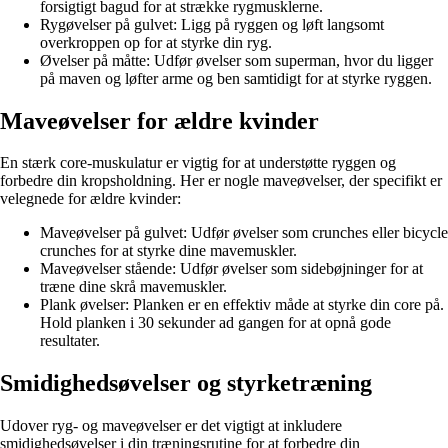
forsigtigt bagud for at strække rygmusklerne.
Rygøvelser på gulvet: Ligg på ryggen og løft langsomt
overkroppen op for at styrke din ryg.
Øvelser på måtte: Udfør øvelser som superman, hvor du ligger
på maven og løfter arme og ben samtidigt for at styrke ryggen.
Maveøvelser for ældre kvinder
En stærk core-muskulatur er vigtig for at understøtte ryggen og
forbedre din kropsholdning. Her er nogle maveøvelser, der specifikt er
velegnede for ældre kvinder:
Maveøvelser på gulvet: Udfør øvelser som crunches eller bicycle
crunches for at styrke dine mavemuskler.
Maveøvelser stående: Udfør øvelser som sidebøjninger for at
træne dine skrå mavemuskler.
Plank øvelser: Planken er en effektiv måde at styrke din core på.
Hold planken i 30 sekunder ad gangen for at opnå gode
resultater.
Smidighedsøvelser og styrketræning
Udover ryg- og maveøvelser er det vigtigt at inkludere
smidighedsøvelser i din træningsrutine for at forbedre din