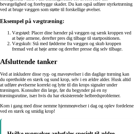
bevægelighed og forebygge skader. Du kan også udføre styrketræning
ved at bruge væggen som støtte til forskellige øvelser.
Eksempel på vægtræning:
Vægstød: Placer dine hænder på væggen og sænk kroppen ved
at bøje armene, derefter pres dig tilbage til startpositionen.
Vægskub: Stå med fødderne fra væggen og skub kroppen
fremad ved at bøje arme og derefter presse dig selv tilbage.
Afsluttende tanker
Ved at inkludere disse ryg- og maveøvelser i din daglige træning kan
du opretholde en stærk og sund krop, selv i en ældre alder. Husk altid
at udføre øvelserne korrekt og lytte til din krops signaler under
træningen. Konsulter din læge, før du begynder på en ny
træningsrutine, især hvis du har eksisterende helbredsproblemer.
Kom i gang med disse nemme hjemmeøvelser i dag og oplev fordelene
ved en stærk og smidig krop!
Hvilke rygøvelser anbefales specielt til ældre