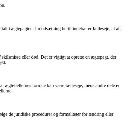
jon.
lt i ægtepagten. I modsætning hertil indebærer fælleseje, at alt,
skilsmisse eller død. Det er vigtigt at oprette en ægtepagt, der
død.
 af ægtefællernes formue kan være fælleseje, mens andre dele er
llerne.
ølge de juridiske procedurer og formaliteter for ændring eller