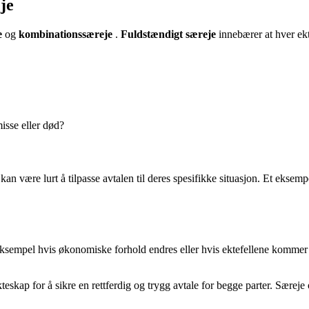
je
e
og
kombinationssæreje
.
Fuldstændigt særeje
innebærer at hver ekt
isse eller død?
kan være lurt å tilpasse avtalen til deres spesifikke situasjon. Et eksem
eksempel hvis økonomiske forhold endres eller hvis ektefellene kommer t
 ekteskap for å sikre en rettferdig og trygg avtale for begge parter. Sær