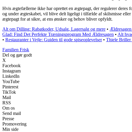
Hvis ægtefællerne ikke har oprettet en ægtepagt, der regulerer deres fo
og under ægteskabet, vil blive delt ligeligt i tilfælde af skilsmisse el
ægtepagt for at sikre, at ens ønsker og behov bliver opfyldt.
Alt om Dilling: Rabatkoder, Udsalg, Lagersalg og mere
•
Ældresagen
Glad: Find Det Perfekte Træningsprogram Med Ældresagen
•
Alt hva
•
Restauranter i Vejle: Guiden til gode spiseoplevelser
•
Thiele Briller
Familien Frisk
Del og gør godt
X
Facebook
Instagram
LinkedIn
YouTube
Pinterest
TikTok
Mail
RSS
Om os
Send mail
Presse
Promovering
Min side