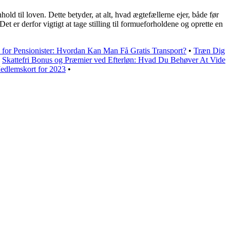
old til loven. Dette betyder, at alt, hvad ægtefællerne ejer, både før
et er derfor vigtigt at tage stilling til formueforholdene og oprette en
s for Pensionister: Hvordan Kan Man Få Gratis Transport?
•
Træn Dig
•
Skattefri Bonus og Præmier ved Efterløn: Hvad Du Behøver At Vide
dlemskort for 2023
•