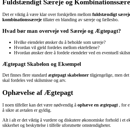
Fuldstændigt Særeje og Kombinationssære
Det er viktig å være klar over forskjellen mellom
fuldstændigt særej
kombinationssæreje
tillater en blanding av særeje og fællesbo.
Hvad bør man overveje ved Særeje og Ægtepagt?
Hvilke eiendeler ønsker du å beholde som særeje?
Hvordan vil gjeld fordeles mellom ektefellene?
Hvordan ønsker dere å fordele eiendeler ved en eventuell skilsm
Ægtepagt Skabelon og Eksempel
Det finnes flere standard
ægtepagt skabeloner
tilgjengelige, men det 
skal fordeles ved skilsmisse og arv.
Ophævelse af Ægtepagt
I noen tilfeller kan det være nødvendig å
ophæve en ægtepagt
, for 
å sikre at avtalen er gyldig.
Alt i alt er det viktig å vurdere og diskutere økonomiske forhold i et
sikkerhet og beskyttelse i tilfelle uforutsette omstendigheter.