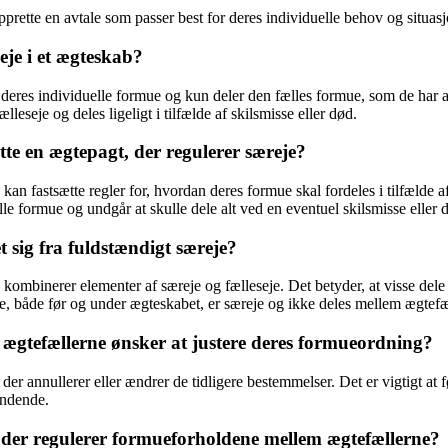
å opprette en avtale som passer best for deres individuelle behov og situas
eje i et ægteskab?
eres individuelle formue og kun deler den fælles formue, som de har afta
eseje og deles ligeligt i tilfælde af skilsmisse eller død.
tte en ægtepagt, der regulerer særeje?
n fastsætte regler for, hvordan deres formue skal fordeles i tilfælde af 
lle formue og undgår at skulle dele alt ved en eventuel skilsmisse eller 
 sig fra fuldstændigt særeje?
ombinerer elementer af særeje og fælleseje. Det betyder, at visse dele
ue, både før og under ægteskabet, er særeje og ikke deles mellem ægtefæ
ægtefællerne ønsker at justere deres formueordning?
r annullerer eller ændrer de tidligere bestemmelser. Det er vigtigt at f
indende.
 der regulerer formueforholdene mellem ægtefællerne?