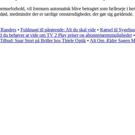
rmueforhold, vil formuen automatisk blive betragtet som fælleseje i henh
ler død, medmindre der er særlige omstændigheder, der gør sig gældende. D
 Randers
•
Fuldmagt til pårørende: Alt du skal vide
•
Kørsel til Sygehu
d du behøver at vide om TV 2 Play priser og abonnementsmuligheder
 Tilbud: Spar Stort på Briller hos Thiele Optik
•
Alt Om Ældre Sagen Me