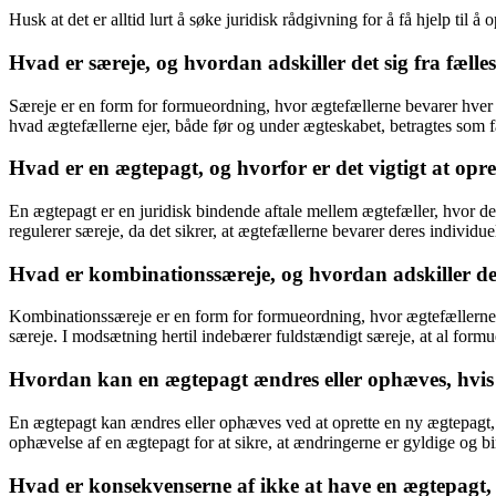
Husk at det er alltid lurt å søke juridisk rådgivning for å få hjelp til 
Hvad er særeje, og hvordan adskiller det sig fra fælles
Særeje er en form for formueordning, hvor ægtefællerne bevarer hver d
hvad ægtefællerne ejer, både før og under ægteskabet, betragtes som fæll
Hvad er en ægtepagt, og hvorfor er det vigtigt at opre
En ægtepagt er en juridisk bindende aftale mellem ægtefæller, hvor de ka
regulerer særeje, da det sikrer, at ægtefællerne bevarer deres individue
Hvad er kombinationssæreje, og hvordan adskiller det
Kombinationssæreje er en form for formueordning, hvor ægtefællerne k
særeje. I modsætning hertil indebærer fuldstændigt særeje, at al form
Hvordan kan en ægtepagt ændres eller ophæves, hvis 
En ægtepagt kan ændres eller ophæves ved at oprette en ny ægtepagt, de
ophævelse af en ægtepagt for at sikre, at ændringerne er gyldige og b
Hvad er konsekvenserne af ikke at have en ægtepagt,