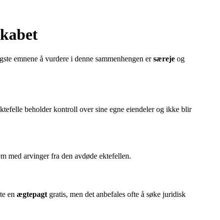
skabet
 viktigste emnene å vurdere i denne sammenhengen er
særeje
og
 ektefelle beholder kontroll over sine egne eiendeler og ikke blir
em med arvinger fra den avdøde ektefellen.
tte en
ægtepagt
gratis, men det anbefales ofte å søke juridisk