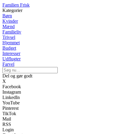
Familien Frisk
Kategorier
Børn
Kvinder
Mænd
Familieliv
Trivsel
Hjemmet
Budget
Interesser
Udflugter
Farvel
Del og gør godt
X
Facebook
Instagram
LinkedIn
YouTube
Pinterest
TikTok
Mail
RSS
Login