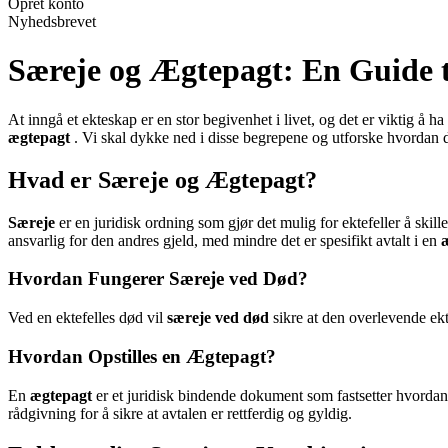
Opret konto
Nyhedsbrevet
Særeje og Ægtepagt: En Guide 
At inngå et ekteskap er en stor begivenhet i livet, og det er viktig å
ægtepagt
. Vi skal dykke ned i disse begrepene og utforske hvordan d
Hvad er Særeje og Ægtepagt?
Særeje
er en juridisk ordning som gjør det mulig for ektefeller å skille
ansvarlig for den andres gjeld, med mindre det er spesifikt avtalt i en
Hvordan Fungerer Særeje ved Død?
Ved en ektefelles død vil
særeje ved død
sikre at den overlevende ekt
Hvordan Opstilles en Ægtepagt?
En
ægtepagt
er et juridisk bindende dokument som fastsetter hvordan
rådgivning for å sikre at avtalen er rettferdig og gyldig.