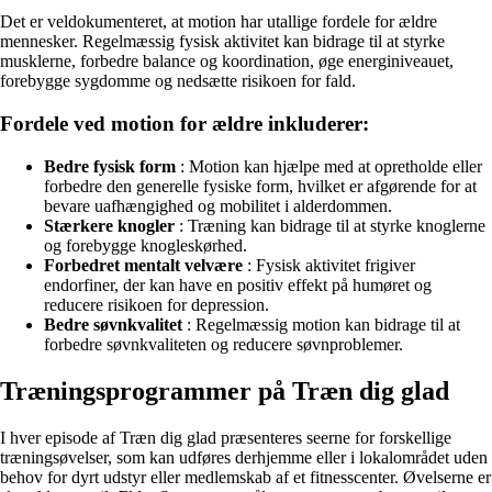
Det er veldokumenteret, at motion har utallige fordele for ældre
mennesker. Regelmæssig fysisk aktivitet kan bidrage til at styrke
musklerne, forbedre balance og koordination, øge energiniveauet,
forebygge sygdomme og nedsætte risikoen for fald.
Fordele ved motion for ældre inkluderer:
Bedre fysisk form
: Motion kan hjælpe med at opretholde eller
forbedre den generelle fysiske form, hvilket er afgørende for at
bevare uafhængighed og mobilitet i alderdommen.
Stærkere knogler
: Træning kan bidrage til at styrke knoglerne
og forebygge knogleskørhed.
Forbedret mentalt velvære
: Fysisk aktivitet frigiver
endorfiner, der kan have en positiv effekt på humøret og
reducere risikoen for depression.
Bedre søvnkvalitet
: Regelmæssig motion kan bidrage til at
forbedre søvnkvaliteten og reducere søvnproblemer.
Træningsprogrammer på Træn dig glad
I hver episode af Træn dig glad præsenteres seerne for forskellige
træningsøvelser, som kan udføres derhjemme eller i lokalområdet uden
behov for dyrt udstyr eller medlemskab af et fitnesscenter. Øvelserne er