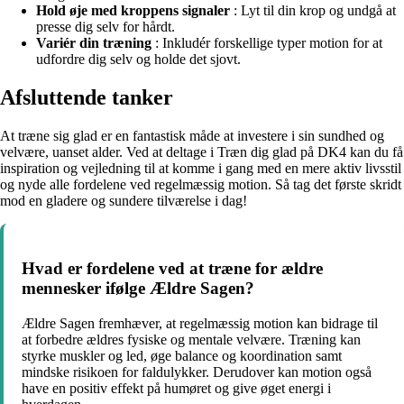
Hold øje med kroppens signaler
: Lyt til din krop og undgå at
presse dig selv for hårdt.
Variér din træning
: Inkludér forskellige typer motion for at
udfordre dig selv og holde det sjovt.
Afsluttende tanker
At træne sig glad er en fantastisk måde at investere i sin sundhed og
velvære, uanset alder. Ved at deltage i Træn dig glad på DK4 kan du få
inspiration og vejledning til at komme i gang med en mere aktiv livsstil
og nyde alle fordelene ved regelmæssig motion. Så tag det første skridt
mod en gladere og sundere tilværelse i dag!
Hvad er fordelene ved at træne for ældre
mennesker ifølge Ældre Sagen?
Ældre Sagen fremhæver, at regelmæssig motion kan bidrage til
at forbedre ældres fysiske og mentale velvære. Træning kan
styrke muskler og led, øge balance og koordination samt
mindske risikoen for faldulykker. Derudover kan motion også
have en positiv effekt på humøret og give øget energi i