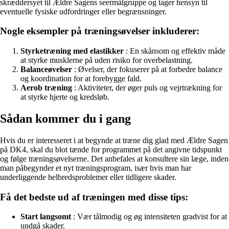
skræddersyet til Ældre Sagens seermålgruppe og tager hensyn til
eventuelle fysiske udfordringer eller begrænsninger.
Nogle eksempler på træningsøvelser inkluderer:
Styrketræning med elastikker
: En skånsom og effektiv måde
at styrke musklerne på uden risiko for overbelastning.
Balanceøvelser
: Øvelser, der fokuserer på at forbedre balance
og koordination for at forebygge fald.
Aerob træning
: Aktiviteter, der øger puls og vejrtrækning for
at styrke hjerte og kredsløb.
Sådan kommer du i gang
Hvis du er interesseret i at begynde at træne dig glad med Ældre Sagen
på DK4, skal du blot tænde for programmet på det angivne tidspunkt
og følge træningsøvelserne. Det anbefales at konsultere sin læge, inden
man påbegynder et nyt træningsprogram, især hvis man har
underliggende helbredsproblemer eller tidligere skader.
Få det bedste ud af træningen med disse tips:
Start langsomt
: Vær tålmodig og øg intensiteten gradvist for at
undgå skader.