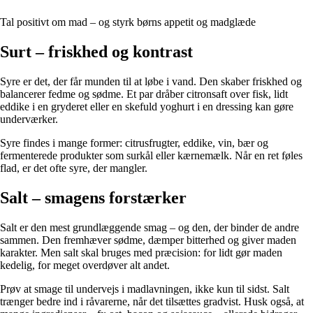
Tal positivt om mad – og styrk børns appetit og madglæde
Surt – friskhed og kontrast
Syre er det, der får munden til at løbe i vand. Den skaber friskhed og
balancerer fedme og sødme. Et par dråber citronsaft over fisk, lidt
eddike i en gryderet eller en skefuld yoghurt i en dressing kan gøre
underværker.
Syre findes i mange former: citrusfrugter, eddike, vin, bær og
fermenterede produkter som surkål eller kærnemælk. Når en ret føles
flad, er det ofte syre, der mangler.
Salt – smagens forstærker
Salt er den mest grundlæggende smag – og den, der binder de andre
sammen. Den fremhæver sødme, dæmper bitterhed og giver maden
karakter. Men salt skal bruges med præcision: for lidt gør maden
kedelig, for meget overdøver alt andet.
Prøv at smage til undervejs i madlavningen, ikke kun til sidst. Salt
trænger bedre ind i råvarerne, når det tilsættes gradvist. Husk også, at