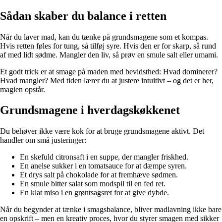
Sådan skaber du balance i retten
Når du laver mad, kan du tænke på grundsmagene som et kompas.
Hvis retten føles for tung, så tilføj syre. Hvis den er for skarp, så rund
af med lidt sødme. Mangler den liv, så prøv en smule salt eller umami.
Et godt trick er at smage på maden med bevidsthed: Hvad dominerer?
Hvad mangler? Med tiden lærer du at justere intuitivt – og det er her,
magien opstår.
Grundsmagene i hverdagskøkkenet
Du behøver ikke være kok for at bruge grundsmagene aktivt. Det
handler om små justeringer:
En skefuld citronsaft i en suppe, der mangler friskhed.
En anelse sukker i en tomatsauce for at dæmpe syren.
Et drys salt på chokolade for at fremhæve sødmen.
En smule bitter salat som modspil til en fed ret.
En klat miso i en grøntsagsret for at give dybde.
Når du begynder at tænke i smagsbalance, bliver madlavning ikke bare
en opskrift – men en kreativ proces, hvor du styrer smagen med sikker