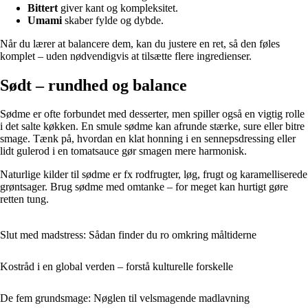
Bittert
giver kant og kompleksitet.
Umami
skaber fylde og dybde.
Når du lærer at balancere dem, kan du justere en ret, så den føles
komplet – uden nødvendigvis at tilsætte flere ingredienser.
Sødt – rundhed og balance
Sødme er ofte forbundet med desserter, men spiller også en vigtig rolle
i det salte køkken. En smule sødme kan afrunde stærke, sure eller bitre
smage. Tænk på, hvordan en klat honning i en sennepsdressing eller
lidt gulerod i en tomatsauce gør smagen mere harmonisk.
Naturlige kilder til sødme er fx rodfrugter, løg, frugt og karamelliserede
grøntsager. Brug sødme med omtanke – for meget kan hurtigt gøre
retten tung.
Slut med madstress: Sådan finder du ro omkring måltiderne
Kostråd i en global verden – forstå kulturelle forskelle
De fem grundsmage: Nøglen til velsmagende madlavning