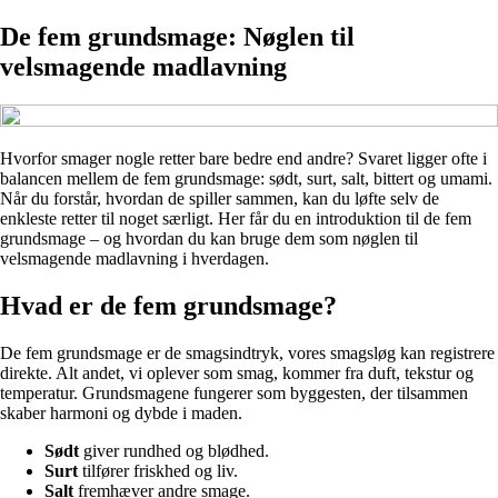
De fem grundsmage: Nøglen til
velsmagende madlavning
Hvorfor smager nogle retter bare bedre end andre? Svaret ligger ofte i
balancen mellem de fem grundsmage: sødt, surt, salt, bittert og umami.
Når du forstår, hvordan de spiller sammen, kan du løfte selv de
enkleste retter til noget særligt. Her får du en introduktion til de fem
grundsmage – og hvordan du kan bruge dem som nøglen til
velsmagende madlavning i hverdagen.
Hvad er de fem grundsmage?
De fem grundsmage er de smagsindtryk, vores smagsløg kan registrere
direkte. Alt andet, vi oplever som smag, kommer fra duft, tekstur og
temperatur. Grundsmagene fungerer som byggesten, der tilsammen
skaber harmoni og dybde i maden.
Sødt
giver rundhed og blødhed.
Surt
tilfører friskhed og liv.
Salt
fremhæver andre smage.