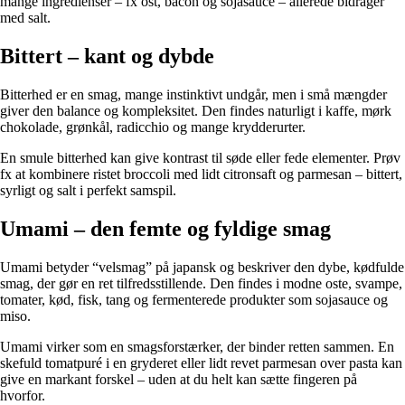
mange ingredienser – fx ost, bacon og sojasauce – allerede bidrager
med salt.
Bittert – kant og dybde
Bitterhed er en smag, mange instinktivt undgår, men i små mængder
giver den balance og kompleksitet. Den findes naturligt i kaffe, mørk
chokolade, grønkål, radicchio og mange krydderurter.
En smule bitterhed kan give kontrast til søde eller fede elementer. Prøv
fx at kombinere ristet broccoli med lidt citronsaft og parmesan – bittert,
syrligt og salt i perfekt samspil.
Umami – den femte og fyldige smag
Umami betyder “velsmag” på japansk og beskriver den dybe, kødfulde
smag, der gør en ret tilfredsstillende. Den findes i modne oste, svampe,
tomater, kød, fisk, tang og fermenterede produkter som sojasauce og
miso.
Umami virker som en smagsforstærker, der binder retten sammen. En
skefuld tomatpuré i en gryderet eller lidt revet parmesan over pasta kan
give en markant forskel – uden at du helt kan sætte fingeren på
hvorfor.