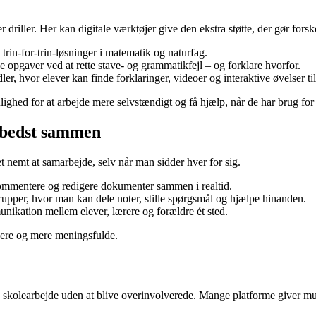
iller. Her kan digitale værktøjer give den ekstra støtte, der gør forsk
trin-for-trin-løsninger i matematik og naturfag.
e opgaver ved at rette stave- og grammatikfejl – og forklare hvorfor.
ler, hvor elever kan finde forklaringer, videoer og interaktive øvelser til
ighed for at arbejde mere selvstændigt og få hjælp, når de har brug for 
 bedst sammen
t nemt at samarbejde, selv når man sidder hver for sig.
kommentere og redigere dokumenter sammen i realtid.
rupper, hvor man kan dele noter, stille spørgsmål og hjælpe hinanden.
nikation mellem elever, lærere og forældre ét sted.
overe og mere meningsfulde.
 skolearbejde uden at blive overinvolverede. Mange platforme giver muli