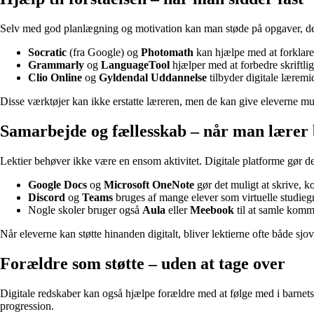
Selv med god planlægning og motivation kan man støde på opgaver, der dr
Socratic
(fra Google) og
Photomath
kan hjælpe med at forklare 
Grammarly
og
LanguageTool
hjælper med at forbedre skriftlig
Clio Online
og
Gyldendal Uddannelse
tilbyder digitale læremid
Disse værktøjer kan ikke erstatte læreren, men de kan give eleverne mul
Samarbejde og fællesskab – når man lærer
Lektier behøver ikke være en ensom aktivitet. Digitale platforme gør de
Google Docs
og
Microsoft OneNote
gør det muligt at skrive, 
Discord
og
Teams
bruges af mange elever som virtuelle studieg
Nogle skoler bruger også
Aula
eller
Meebook
til at samle kommu
Når eleverne kan støtte hinanden digitalt, bliver lektierne ofte både sj
Forældre som støtte – uden at tage over
Digitale redskaber kan også hjælpe forældre med at følge med i barnets
progression.