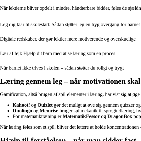
Når lektierne bliver opdelt i mindre, håndterbare bidder, føles de sjæld
Leg dig klar til skolestart: Sådan støtter leg en tryg overgang for barnet
Digitale redskaber, der gør lektier mere motiverende og overskuelige
Lær af fejl: Hjælp dit barn med at se læring som en proces
Når barnet ikke trives i skolen – sådan støtter du roligt og trygt
Læring gennem leg – når motivationen skal 
Gamification, altså brugen af spil-elementer i læring, har vist sig at ø
Kahoot!
og
Quizlet
gør det muligt at øve sig gennem quizzer o
Duolingo
og
Memrise
bruger spilmekanik til sprogindlæring, hv
For matematiktræning er
MatematikFessor
og
DragonBox
popu
Når læring føles som et spil, bliver det lettere at holde koncentrationen
Hjælp til forståelsen – når man sidder fast