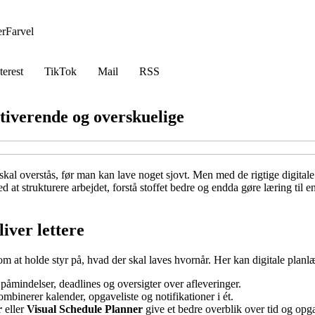
er
Farvel
terest
TikTok
Mail
RSS
otiverende og overskuelige
 skal overstås, før man kan lave noget sjovt. Men med de rigtige digita
 at strukturere arbejdet, forstå stoffet bedre og endda gøre læring til e
iver lettere
om at holde styr på, hvad der skal laves hvornår. Her kan digitale plan
 påmindelser, deadlines og oversigter over afleveringer.
mbinerer kalender, opgaveliste og notifikationer i ét.
r
eller
Visual Schedule Planner
give et bedre overblik over tid og opg