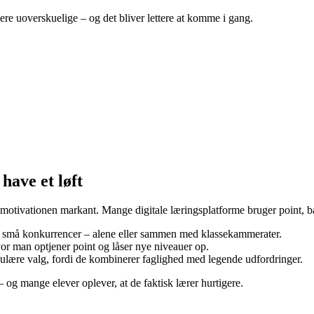
nere uoverskuelige – og det bliver lettere at komme i gang.
have et løft
ge motivationen markant. Mange digitale læringsplatforme bruger point, ba
g små konkurrencer – alene eller sammen med klassekammerater.
or man optjener point og låser nye niveauer op.
lære valg, fordi de kombinerer faglighed med legende udfordringer.
 – og mange elever oplever, at de faktisk lærer hurtigere.