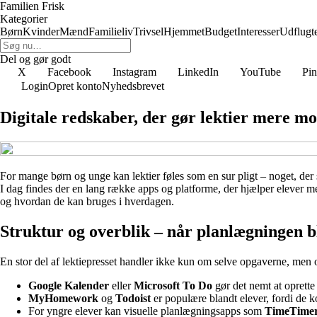
Familien Frisk
Kategorier
Børn
Kvinder
Mænd
Familieliv
Trivsel
Hjemmet
Budget
Interesser
Udflugt
Del og gør godt
X
Facebook
Instagram
LinkedIn
YouTube
Pin
Login
Opret konto
Nyhedsbrevet
Digitale redskaber, der gør lektier mere m
For mange børn og unge kan lektier føles som en sur pligt – noget, der
I dag findes der en lang række apps og platforme, der hjælper elever med
og hvordan de kan bruges i hverdagen.
Struktur og overblik – når planlægningen bl
En stor del af lektiepresset handler ikke kun om selve opgaverne, men 
Google Kalender
eller
Microsoft To Do
gør det nemt at oprette
MyHomework
og
Todoist
er populære blandt elever, fordi de ko
For yngre elever kan visuelle planlægningsapps som
TimeTime