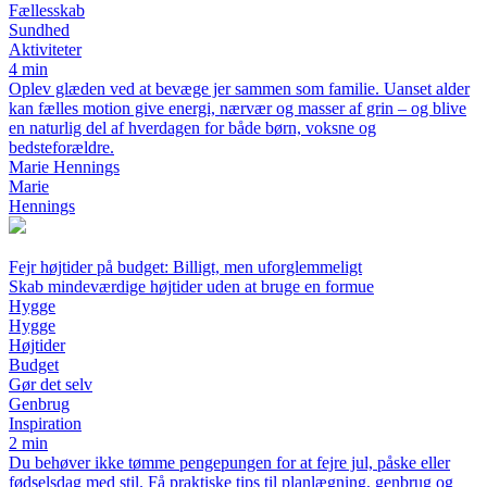
Fællesskab
Sundhed
Aktiviteter
4 min
Oplev glæden ved at bevæge jer sammen som familie. Uanset alder
kan fælles motion give energi, nærvær og masser af grin – og blive
en naturlig del af hverdagen for både børn, voksne og
bedsteforældre.
Marie Hennings
Marie
Hennings
Fejr højtider på budget: Billigt, men uforglemmeligt
Skab mindeværdige højtider uden at bruge en formue
Hygge
Hygge
Højtider
Budget
Gør det selv
Genbrug
Inspiration
2 min
Du behøver ikke tømme pengepungen for at fejre jul, påske eller
fødselsdag med stil. Få praktiske tips til planlægning, genbrug og