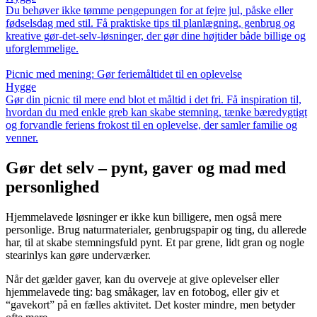
Du behøver ikke tømme pengepungen for at fejre jul, påske eller
fødselsdag med stil. Få praktiske tips til planlægning, genbrug og
kreative gør-det-selv-løsninger, der gør dine højtider både billige og
uforglemmelige.
Picnic med mening: Gør feriemåltidet til en oplevelse
Hygge
Gør din picnic til mere end blot et måltid i det fri. Få inspiration til,
hvordan du med enkle greb kan skabe stemning, tænke bæredygtigt
og forvandle feriens frokost til en oplevelse, der samler familie og
venner.
Gør det selv – pynt, gaver og mad med
personlighed
Hjemmelavede løsninger er ikke kun billigere, men også mere
personlige. Brug naturmaterialer, genbrugspapir og ting, du allerede
har, til at skabe stemningsfuld pynt. Et par grene, lidt gran og nogle
stearinlys kan gøre underværker.
Når det gælder gaver, kan du overveje at give oplevelser eller
hjemmelavede ting: bag småkager, lav en fotobog, eller giv et
“gavekort” på en fælles aktivitet. Det koster mindre, men betyder