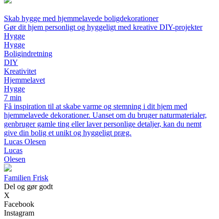
Skab hygge med hjemmelavede boligdekorationer
Gør dit hjem personligt og hyggeligt med kreative DIY-projekter
Hygge
Hygge
Boligindretning
DIY
Kreativitet
Hjemmelavet
Hygge
7 min
Få inspiration til at skabe varme og stemning i dit hjem med
hjemmelavede dekorationer. Uanset om du bruger naturmaterialer,
genbruger gamle ting eller laver personlige detaljer, kan du nemt
give din bolig et unikt og hyggeligt præg.
Lucas Olesen
Lucas
Olesen
Familien Frisk
Del og gør godt
X
Facebook
Instagram