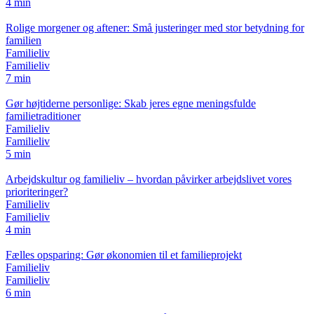
4 min
Rolige morgener og aftener: Små justeringer med stor betydning for
familien
Familieliv
Familieliv
7 min
Gør højtiderne personlige: Skab jeres egne meningsfulde
familietraditioner
Familieliv
Familieliv
5 min
Arbejdskultur og familieliv – hvordan påvirker arbejdslivet vores
prioriteringer?
Familieliv
Familieliv
4 min
Fælles opsparing: Gør økonomien til et familieprojekt
Familieliv
Familieliv
6 min