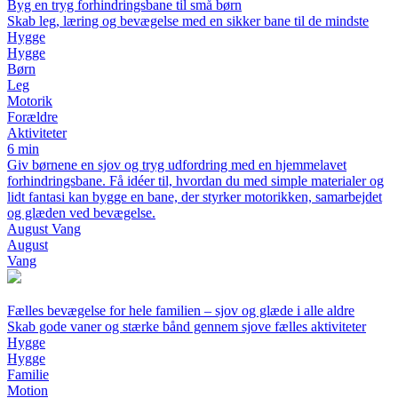
Byg en tryg forhindringsbane til små børn
Skab leg, læring og bevægelse med en sikker bane til de mindste
Hygge
Hygge
Børn
Leg
Motorik
Forældre
Aktiviteter
6 min
Giv børnene en sjov og tryg udfordring med en hjemmelavet
forhindringsbane. Få idéer til, hvordan du med simple materialer og
lidt fantasi kan bygge en bane, der styrker motorikken, samarbejdet
og glæden ved bevægelse.
August Vang
August
Vang
Fælles bevægelse for hele familien – sjov og glæde i alle aldre
Skab gode vaner og stærke bånd gennem sjove fælles aktiviteter
Hygge
Hygge
Familie
Motion