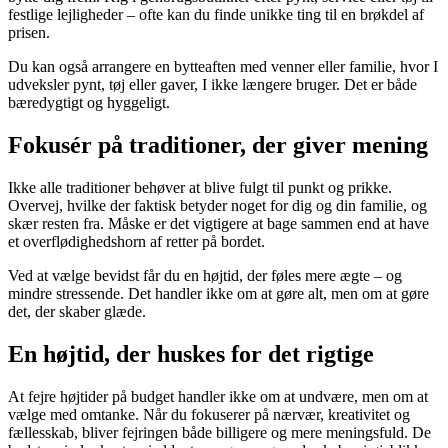
festlige lejligheder – ofte kan du finde unikke ting til en brøkdel af
prisen.
Du kan også arrangere en bytteaften med venner eller familie, hvor I
udveksler pynt, tøj eller gaver, I ikke længere bruger. Det er både
bæredygtigt og hyggeligt.
Fokusér på traditioner, der giver mening
Ikke alle traditioner behøver at blive fulgt til punkt og prikke.
Overvej, hvilke der faktisk betyder noget for dig og din familie, og
skær resten fra. Måske er det vigtigere at bage sammen end at have
et overflødighedshorn af retter på bordet.
Ved at vælge bevidst får du en højtid, der føles mere ægte – og
mindre stressende. Det handler ikke om at gøre alt, men om at gøre
det, der skaber glæde.
En højtid, der huskes for det rigtige
At fejre højtider på budget handler ikke om at undvære, men om at
vælge med omtanke. Når du fokuserer på nærvær, kreativitet og
fællesskab, bliver fejringen både billigere og mere meningsfuld. De