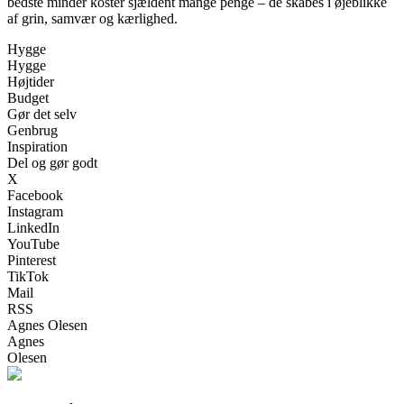
bedste minder koster sjældent mange penge – de skabes i øjeblikke
af grin, samvær og kærlighed.
Hygge
Hygge
Højtider
Budget
Gør det selv
Genbrug
Inspiration
Del og gør godt
X
Facebook
Instagram
LinkedIn
YouTube
Pinterest
TikTok
Mail
RSS
Agnes Olesen
Agnes
Olesen