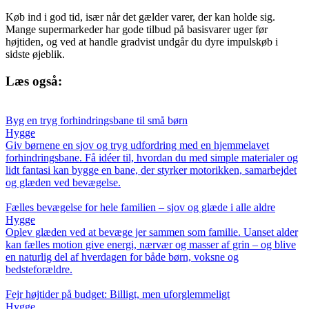
Køb ind i god tid, især når det gælder varer, der kan holde sig.
Mange supermarkeder har gode tilbud på basisvarer uger før
højtiden, og ved at handle gradvist undgår du dyre impulskøb i
sidste øjeblik.
Læs også:
Byg en tryg forhindringsbane til små børn
Hygge
Giv børnene en sjov og tryg udfordring med en hjemmelavet
forhindringsbane. Få idéer til, hvordan du med simple materialer og
lidt fantasi kan bygge en bane, der styrker motorikken, samarbejdet
og glæden ved bevægelse.
Fælles bevægelse for hele familien – sjov og glæde i alle aldre
Hygge
Oplev glæden ved at bevæge jer sammen som familie. Uanset alder
kan fælles motion give energi, nærvær og masser af grin – og blive
en naturlig del af hverdagen for både børn, voksne og
bedsteforældre.
Fejr højtider på budget: Billigt, men uforglemmeligt
Hygge