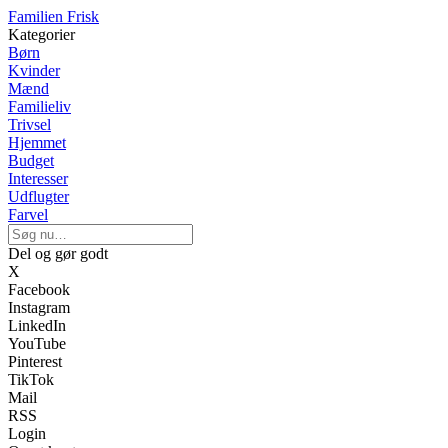
Familien Frisk
Kategorier
Børn
Kvinder
Mænd
Familieliv
Trivsel
Hjemmet
Budget
Interesser
Udflugter
Farvel
Del og gør godt
X
Facebook
Instagram
LinkedIn
YouTube
Pinterest
TikTok
Mail
RSS
Login