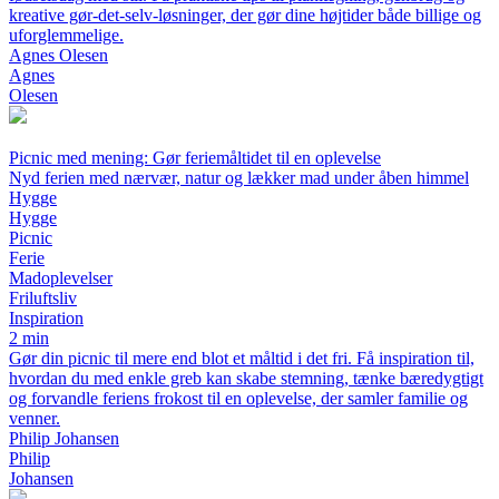
kreative gør-det-selv-løsninger, der gør dine højtider både billige og
uforglemmelige.
Agnes Olesen
Agnes
Olesen
Picnic med mening: Gør feriemåltidet til en oplevelse
Nyd ferien med nærvær, natur og lækker mad under åben himmel
Hygge
Hygge
Picnic
Ferie
Madoplevelser
Friluftsliv
Inspiration
2 min
Gør din picnic til mere end blot et måltid i det fri. Få inspiration til,
hvordan du med enkle greb kan skabe stemning, tænke bæredygtigt
og forvandle feriens frokost til en oplevelse, der samler familie og
venner.
Philip Johansen
Philip
Johansen