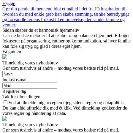
Hygge
Gør din picnic til mere end blot et måltid i det fri. Få inspiration til,
hvordan du med enkle greb kan skabe stemning, tænke bæredygtigt
og forvandle feriens frokost til en oplevelse, der samler familie og
venner.
Sådan skaber du et harmonisk hjemmeliv
Lær de bedste metoder til at skabe ro og balance i hjemmet. E-bogen
fokuserer på organisering, rutiner og kommunikation, så hver familie
kan føle sig tryg og glad i deres eget hjem.
Få guiden
Tilmeld dig vores nyhedsbrev
Gør som tusindvis af andre – modtag vores bedste råd på mail.
Indtast e-mail
Registrer dig
Tak for tilmeldingen
Ved at tilmelde mig accepterer jeg sidens regler og datapolitik.
Du kan altid afmelde dig med ét klik. Ved tilmelding godkender du
vores regler og håndtering af data.
Tilmeld dig vores nyhedsbrev
Gør som tusindvis af andre – modtag vores bedste råd på mail.