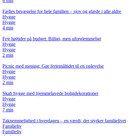
6 min
Fælles bevægelse for hele familien – sjov og glæde i alle aldre
Hygge
Hygge
4 min
Fejr højtider på budget: Billigt, men uforglemmeligt
Hygge
Hygge
2 min
Picnic med mening: Gør feriemåltidet til en oplevelse
Hygge
Hygge
2 min
Skab hygge med hjemmelavede boligdekorationer
Hygge
Hygge
7 min
Taknemmelighed i hverdagen – en værdi, der styrker familielivet
Familieliv
Familieliv