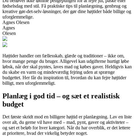
Du behøver ikke tømme pengepungen for at fejre jul, påske eller
fødselsdag med stil. Få praktiske tips til planlægning, genbrug og
kreative gør-det-selv-løsninger, der gør dine højtider både billige og
uforglemmelige.
Agnes Olesen
Agnes
Olesen
Højtider handler om fællesskab, glæde og traditioner – ikke om,
hvor mange penge du bruger. Alligevel kan udgifterne hurtigt løbe
løbsk, når der skal pyntes, laves mad og købes gaver. Heldigvis kan
du skabe en varm og mindeværdig fejring uden at sprænge
budgettet. Her får du inspiration til, hvordan du kan fejre højtider
billigt, men uforglemmeligt.
Planlæg i god tid – og sæt et realistisk
budget
Det første skridt mod en billigere højtid er planlægning. Lav en liste
over alt, du gerne vil have med – mad, pynt, gaver og aktiviteter –
og sæt et beløb for hver kategori. Når du har overblik, er det lettere
at prioritere, hvad der virkelig betyder noget.