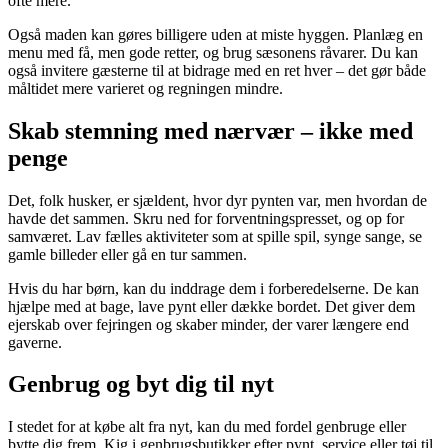
ofte mere.
Også maden kan gøres billigere uden at miste hyggen. Planlæg en
menu med få, men gode retter, og brug sæsonens råvarer. Du kan
også invitere gæsterne til at bidrage med en ret hver – det gør både
måltidet mere varieret og regningen mindre.
Skab stemning med nærvær – ikke med
penge
Det, folk husker, er sjældent, hvor dyr pynten var, men hvordan de
havde det sammen. Skru ned for forventningspresset, og op for
samværet. Lav fælles aktiviteter som at spille spil, synge sange, se
gamle billeder eller gå en tur sammen.
Hvis du har børn, kan du inddrage dem i forberedelserne. De kan
hjælpe med at bage, lave pynt eller dække bordet. Det giver dem
ejerskab over fejringen og skaber minder, der varer længere end
gaverne.
Genbrug og byt dig til nyt
I stedet for at købe alt fra nyt, kan du med fordel genbruge eller
bytte dig frem. Kig i genbrugsbutikker efter pynt, service eller tøj til