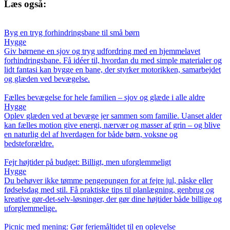
Læs også:
Byg en tryg forhindringsbane til små børn
Hygge
Giv børnene en sjov og tryg udfordring med en hjemmelavet
forhindringsbane. Få idéer til, hvordan du med simple materialer og
lidt fantasi kan bygge en bane, der styrker motorikken, samarbejdet
og glæden ved bevægelse.
Fælles bevægelse for hele familien – sjov og glæde i alle aldre
Hygge
Oplev glæden ved at bevæge jer sammen som familie. Uanset alder
kan fælles motion give energi, nærvær og masser af grin – og blive
en naturlig del af hverdagen for både børn, voksne og
bedsteforældre.
Fejr højtider på budget: Billigt, men uforglemmeligt
Hygge
Du behøver ikke tømme pengepungen for at fejre jul, påske eller
fødselsdag med stil. Få praktiske tips til planlægning, genbrug og
kreative gør-det-selv-løsninger, der gør dine højtider både billige og
uforglemmelige.
Picnic med mening: Gør feriemåltidet til en oplevelse