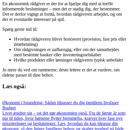
En økonomisk rådgiver er der for at hjælpe dig med at træffe
informerede beslutninger – men det er stadig dig, der bestemmer.
Det er derfor vigtigt at forstå, hvordan rådgiveren arbejder, og om
der er eventuelle interesser på spil.
Spørg gerne ind til:
Hvordan rådgiveren bliver honoreret (provision, fast pris eller
timebetaling)
Om rådgivningen er uafhængig, eller om der samarbejdes
med bestemte banker eller investeringsselskaber
Hvilke produkter eller løsninger rådgiveren typisk anbefaler
Jo mere du ved om rammerne, desto lettere er det at vurdere, om
rådene passer til dine behov.
Læs også:
Økonomi i forandring: Sådan tilpasser du dig familiens livsfaser
Budget
Livet ændrer sig – og det gør økonomien også. Fra de første år som
par til tiden, hvor børnene flytter hjemmefra, kræver hver fase nye
prioriteringer og beslutninger. Læs, hvordan du kan tilpasse din
økonomi, så den følger familiens behov og skaber tryghed på både