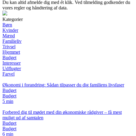
Du kan altid afmelde dig med ét klik. Ved tilmelding godkender du
vores regler og håndtering af data.
Kategorier
Børn
Kvinder
Mænd
Familieliv
Trivsel
Hjemmet
Budget
Interesser
Udflugter
Farvel
Økonomi i forandring: Sådan tilpasser du dig familiens livsfaser
Budget
Budget
5 min
Forbered dig til mødet med din økonomiske rådgiver – få mest
muligt ud af samtalen
Budget
Budget
6 min