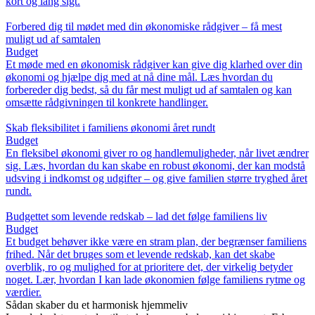
kort og lang sigt.
Forbered dig til mødet med din økonomiske rådgiver – få mest
muligt ud af samtalen
Budget
Et møde med en økonomisk rådgiver kan give dig klarhed over din
økonomi og hjælpe dig med at nå dine mål. Læs hvordan du
forbereder dig bedst, så du får mest muligt ud af samtalen og kan
omsætte rådgivningen til konkrete handlinger.
Skab fleksibilitet i familiens økonomi året rundt
Budget
En fleksibel økonomi giver ro og handlemuligheder, når livet ændrer
sig. Læs, hvordan du kan skabe en robust økonomi, der kan modstå
udsving i indkomst og udgifter – og give familien større tryghed året
rundt.
Budgettet som levende redskab – lad det følge familiens liv
Budget
Et budget behøver ikke være en stram plan, der begrænser familiens
frihed. Når det bruges som et levende redskab, kan det skabe
overblik, ro og mulighed for at prioritere det, der virkelig betyder
noget. Lær, hvordan I kan lade økonomien følge familiens rytme og
værdier.
Sådan skaber du et harmonisk hjemmeliv