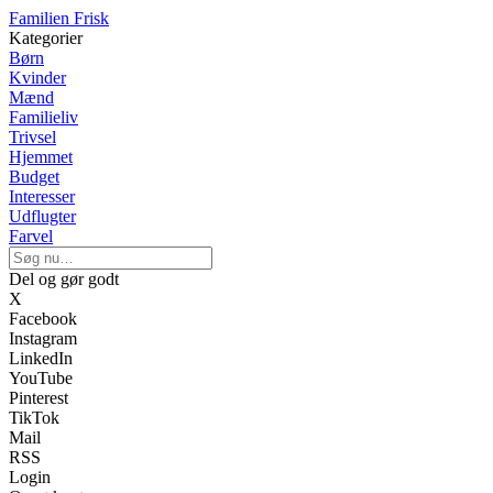
Familien Frisk
Kategorier
Børn
Kvinder
Mænd
Familieliv
Trivsel
Hjemmet
Budget
Interesser
Udflugter
Farvel
Del og gør godt
X
Facebook
Instagram
LinkedIn
YouTube
Pinterest
TikTok
Mail
RSS
Login