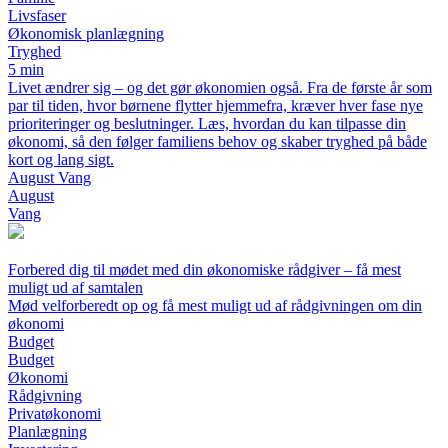
Livsfaser
Økonomisk planlægning
Tryghed
5 min
Livet ændrer sig – og det gør økonomien også. Fra de første år som
par til tiden, hvor børnene flytter hjemmefra, kræver hver fase nye
prioriteringer og beslutninger. Læs, hvordan du kan tilpasse din
økonomi, så den følger familiens behov og skaber tryghed på både
kort og lang sigt.
August Vang
August
Vang
Forbered dig til mødet med din økonomiske rådgiver – få mest
muligt ud af samtalen
Mød velforberedt op og få mest muligt ud af rådgivningen om din
økonomi
Budget
Budget
Økonomi
Rådgivning
Privatøkonomi
Planlægning