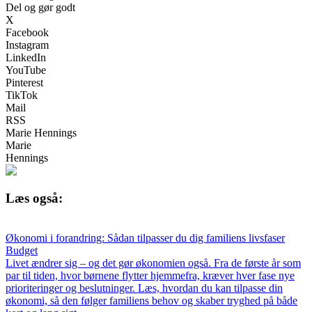
Del og gør godt
X
Facebook
Instagram
LinkedIn
YouTube
Pinterest
TikTok
Mail
RSS
Marie Hennings
Marie
Hennings
Læs også:
Økonomi i forandring: Sådan tilpasser du dig familiens livsfaser
Budget
Livet ændrer sig – og det gør økonomien også. Fra de første år som
par til tiden, hvor børnene flytter hjemmefra, kræver hver fase nye
prioriteringer og beslutninger. Læs, hvordan du kan tilpasse din
økonomi, så den følger familiens behov og skaber tryghed på både