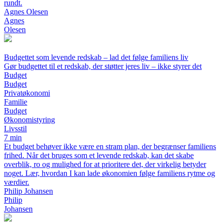
rundt.
Agnes Olesen
Agnes
Olesen
Budgettet som levende redskab – lad det følge familiens liv
Gør budgettet til et redskab, der støtter jeres liv – ikke styrer det
Budget
Budget
Privatøkonomi
Familie
Budget
Økonomistyring
Livsstil
7 min
Et budget behøver ikke være en stram plan, der begrænser familiens
frihed. Når det bruges som et levende redskab, kan det skabe
overblik, ro og mulighed for at prioritere det, der virkelig betyder
noget. Lær, hvordan I kan lade økonomien følge familiens rytme og
værdier.
Philip Johansen
Philip
Johansen