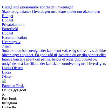
Undgå små økonomiske konflikter i hverdagen
Skab ro og balance i hverdagen med klare aftaler om økonomien
Budget
Budget
Privatøkonomi
Parforhold
Budget
Kommunikation
Hverdagsliv
7 min
Små økonomiske uenigheder kan nemt vokse sig større, hvis de ikke
bliver taget i opløbet. Få gode råd til, hvordan du og din partner eller
familie kan tale åbent om penge, lægge et retfærdigt budget og
undgå de små konflikter, der kan skabe unødvendig uro i hverdagen.
Lucas Olesen
Lucas
Olesen
Familien Frisk
Del og gør godt
X
Facebook
Instagram
LinkedIn