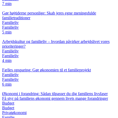
7 min
Gør højtiderne personlige: Skab jeres egne meningsfulde
familietraditioner
Familieliv
Familieliv
5 min
Arbejdskultur og familieliv – hvordan påvirker arbejdslivet vores
prioriteringer?
Familieliv
Familieliv
4 min
Fælles opsparing: Gør økonomien til et familieprojekt
Familieliv
Familieliv
6 min
Økonomi i forandring: Sådan tilpasser du dig familiens livsfaser
Få styr på familiens økonomi gennem livets mange forandringer
Budget
Budget
Privatøkonomi
Familie