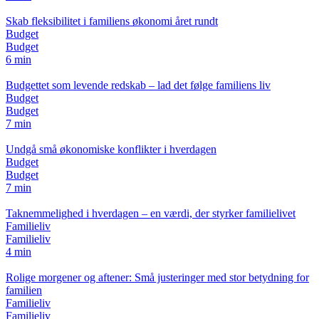
Skab fleksibilitet i familiens økonomi året rundt
Budget
Budget
6 min
Budgettet som levende redskab – lad det følge familiens liv
Budget
Budget
7 min
Undgå små økonomiske konflikter i hverdagen
Budget
Budget
7 min
Taknemmelighed i hverdagen – en værdi, der styrker familielivet
Familieliv
Familieliv
4 min
Rolige morgener og aftener: Små justeringer med stor betydning for
familien
Familieliv
Familieliv