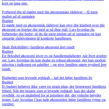
kort og lang sigt.
Forbered dig til mødet med din økonomiske rådgiver – få mest
muligt ud af samtalen
Budget
Et møde med en økonomisk rådgiver kan give dig klarhed over din
økonomi og hjælpe dig med at nå dine mål. Læs hvordan du
forbereder dig bedst, så du får mest muligt ud af samtalen og kan
omsætte rådgivningen til konkrete handlinger.
Skab fleksibilitet i familiens økonomi året rundt
Budget
En fleksibel økonomi giver ro og handlemuligheder, når livet ændrer
sig. Læs, hvordan du kan skabe en robust økonomi, der kan modstå
udsving i indkomst og udgifter – og give familien større tryghed året
rundt.
Budgettet som levende redskab – lad det følge familiens liv
Budget
Et budget behøver ikke være en stram plan, der begrænser familiens
frihed. Når det bruges som et levende redskab, kan det skabe
overblik, ro og mulighed for at prioritere det, der virkelig betyder
noget. Lær, hvordan I kan lade økonomien følge familiens rytme og
værdier.