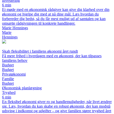
Investering
6 min
Et møde med en økonomisk rådgiver kan give dig klarhed over din
økonomi og hjælpe dig med at nå dine mål. Læs hvordan du
forbereder dig bedst, så du får mest muligt ud af samtalen og kan
omsætte rådgivningen til konkrete handlinger.
Marie Hennings
Marie
Hennings
Skab fleksibilitet i familiens økonomi året rundt
Få mere frihed i hverdagen med en økonomi, der kan tilpasses
familiens behov
Budget
Budget
Privatøkonomi
Familie
Budget
Økonomisk planlægning
Tryghed
6 min
En fleksibel økonomi giver ro og handlemuligheder, når livet ændrer
sig. Læs, hvordan du kan skabe en robust økonomi, der kan modstå
udsving i indkomst og udgifter – og give familien større tryghed året