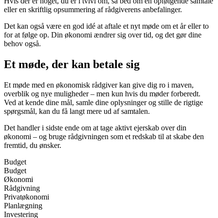
Hvis der er noget, du er i tvivl om, så bed om en opfølgende samtale
eller en skriftlig opsummering af rådgiverens anbefalinger.
Det kan også være en god idé at aftale et nyt møde om et år eller to
for at følge op. Din økonomi ændrer sig over tid, og det gør dine
behov også.
Et møde, der kan betale sig
Et møde med en økonomisk rådgiver kan give dig ro i maven,
overblik og nye muligheder – men kun hvis du møder forberedt.
Ved at kende dine mål, samle dine oplysninger og stille de rigtige
spørgsmål, kan du få langt mere ud af samtalen.
Det handler i sidste ende om at tage aktivt ejerskab over din
økonomi – og bruge rådgivningen som et redskab til at skabe den
fremtid, du ønsker.
Budget
Budget
Økonomi
Rådgivning
Privatøkonomi
Planlægning
Investering