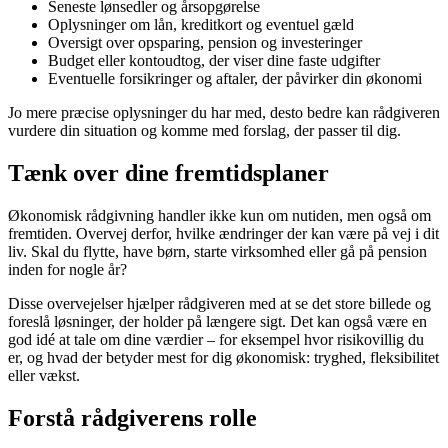
Seneste lønsedler og årsopgørelse
Oplysninger om lån, kreditkort og eventuel gæld
Oversigt over opsparing, pension og investeringer
Budget eller kontoudtog, der viser dine faste udgifter
Eventuelle forsikringer og aftaler, der påvirker din økonomi
Jo mere præcise oplysninger du har med, desto bedre kan rådgiveren
vurdere din situation og komme med forslag, der passer til dig.
Tænk over dine fremtidsplaner
Økonomisk rådgivning handler ikke kun om nutiden, men også om
fremtiden. Overvej derfor, hvilke ændringer der kan være på vej i dit
liv. Skal du flytte, have børn, starte virksomhed eller gå på pension
inden for nogle år?
Disse overvejelser hjælper rådgiveren med at se det store billede og
foreslå løsninger, der holder på længere sigt. Det kan også være en
god idé at tale om dine værdier – for eksempel hvor risikovillig du
er, og hvad der betyder mest for dig økonomisk: tryghed, fleksibilitet
eller vækst.
Forstå rådgiverens rolle